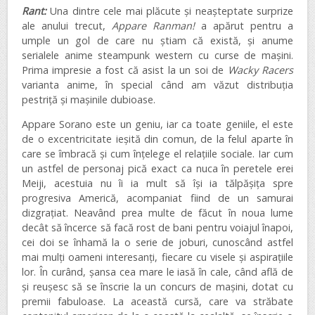
Rant:
Una dintre cele mai plăcute și neașteptate surprize
ale anului trecut,
Appare Ranman!
a apărut pentru a
umple un gol de care nu știam că există, și anume
serialele anime steampunk western cu curse de mașini.
Prima impresie a fost că asist la un soi de
Wacky Racers
varianta anime, în special când am văzut distribuția
pestriță și mașinile dubioase.
Appare Sorano este un geniu, iar ca toate geniile, el este
de o excentricitate ieșită din comun, de la felul aparte în
care se îmbracă și cum înțelege el relațiile sociale. Iar cum
un astfel de personaj pică exact ca nuca în peretele erei
Meiji, acestuia nu îi ia mult să își ia tălpășița spre
progresiva Americă, acompaniat fiind de un samurai
dizgrațiat. Neavând prea multe de făcut în noua lume
decât să încerce să facă rost de bani pentru voiajul înapoi,
cei doi se înhamă la o serie de joburi, cunoscând astfel
mai mulți oameni interesanți, fiecare cu visele și aspirațiile
lor. În curând, șansa cea mare le iasă în cale, când află de
și reușesc să se înscrie la un concurs de mașini, dotat cu
premii fabuloase. La această cursă, care va străbate