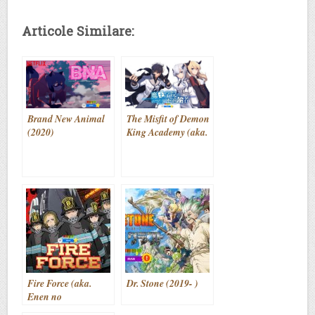
Articole Similare:
Brand New Animal
The Misfit of Demon
(2020)
King Academy (aka.
Maou Gakuin no
Futekigousha)
(2020)
Fire Force (aka.
Dr. Stone (2019- )
Enen no
Shouboutai) (2019-