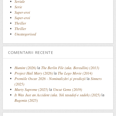
Seriale
Serie
Super-eroi
Super-eroi
Thriller
Thriller
Uncategorised
COMENTARII RECENTE
Humint (2026)
la
The Berlin File (aka. Bereullin) (2013)
Project Hail Mary (2026)
la
The Lego Movie (2014)
Premiile Oscar 2026 - Nominalizări și predicții
la
Sinners
(2025)
Marty Supreme (2025)
la
Uncut Gems (2019)
It Was Just an Accident (aka. Yek tasadof-e sadeh) (2025)
la
Bugonia (2025)