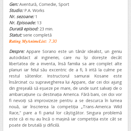
Gen:
Aventură, Comedie, Sport
Studio:
P.A. Works
Nr. sezoane:
1
Nr. Episoade:
13
Durată episod:
23 min.
Statut:
serie completă
Rating MyAnimeList:
7.30
Despre:
Appare Sorano este un tânăr idealist, un geniu
autodidact al ingineriei, care nu își dorește decât
libertatea de a inventa, însă familia sa are complet alte
planuri iar felul său excentric de a fi, îi irită la culme pe
restul sătenilor. Instructorul samurai Kosane este
însărcinat cu supravegherea lui Appare, dar cei doi ajung
din greșeală să eșueze pe mare, de unde sunt salvați de o
ambarcațiune cu destinația America. Fără bani, cei doi vor
fi nevoiți să improvizeze pentru a se descurca în lumea
nouă, iar înscrierea la competiția „Trans-America Wild
Race,” pare a fi pariul lor câștigător. Singura problemă
este că ei nu au încă o mașină iar competiția este cât se
poate de brutală și dificilă.