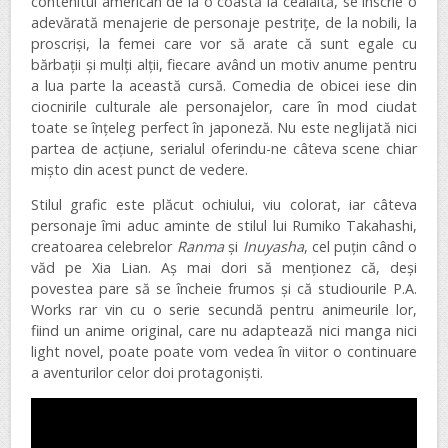
contenitul american de la o coastă la cealaltă, se înscrie o
adevărată menajerie de personaje pestrițe, de la nobili, la
proscriși, la femei care vor să arate că sunt egale cu
bărbații și mulți alții, fiecare având un motiv anume pentru
a lua parte la această cursă. Comedia de obicei iese din
ciocnirile culturale ale personajelor, care în mod ciudat
toate se înțeleg perfect în japoneză. Nu este neglijată nici
partea de acțiune, serialul oferindu-ne câteva scene chiar
mișto din acest punct de vedere.
Stilul grafic este plăcut ochiului, viu colorat, iar câteva
personaje îmi aduc aminte de stilul lui Rumiko Takahashi,
creatoarea celebrelor
Ranma
și
Inuyasha
, cel puțin când o
văd pe Xia Lian. Aș mai dori să menționez că, deși
povestea pare să se încheie frumos și că studiourile P.A.
Works rar vin cu o serie secundă pentru animeurile lor,
fiind un anime original, care nu adaptează nici manga nici
light novel, poate poate vom vedea în viitor o continuare
a aventurilor celor doi protagoniști.