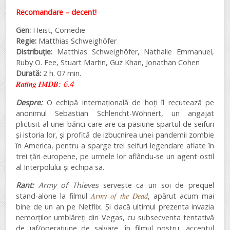
Recomandare – decent!
Gen:
Heist, Comedie
Regie:
Matthias Schweighöfer
Distribuție:
Matthias Schweighöfer, Nathalie Emmanuel,
Ruby O. Fee, Stuart Martin, Guz Khan, Jonathan Cohen
Durată:
2 h. 07 min.
Rating IMDB:
6.4
Despre:
O echipă internațională de hoți îl recutează pe
anonimul Sebastian Schlencht-Wöhnert, un angajat
plictisit al unei bănci care are ca pasiune spartul de seifuri
și istoria lor, și profită de izbucnirea unei pandemii zombie
în America, pentru a sparge trei seifuri legendare aflate în
trei țări europene, pe urmele lor aflându-se un agent ostil
al Interpolului și echipa sa.
Rant:
Army of Thieves
servește ca un soi de prequel
stand-alone la filmul
Army of the Dead
, apărut acum mai
bine de un an pe Netflix. Și dacă ultimul prezenta invazia
nemorților umblăreți din Vegas, cu subsecventa tentativă
de jaf/operațiune de salvare, în filmul nostru, accentul