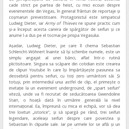
cade strict pe partea de heist, cu mici ecouri despre
evenimentele din Vegas, în general frânturi de reportaje și
coșmaruri prevestitoare. Protagonistul este simpaticul
Ludwig Dieter, iar
Army of Thieves
ne spune practic cum
și-a început acesta cariera de spărgător de seifuri și ce
anume l-a dus pe el tocmai pe prispa Vegasului.
Așadar, Ludwig Dieter, pe care îl chema Sebastian
Schlencht-Wöhnert înainte să își schimbe numele, este un
simplu angajat al unei bănci, aflat într-o rutină
plictisitoare. Singura sa scăpare din cotidian este crearea
de clipuri Youtube în care își împărtășește pasiunea sa
deosebită pentru seifuri, cu toți zero urmăritorii săi. Și
totuși, prin intermediul unui astfel de clip, el primește o
invitație la un eveniment underground, de „spart seifuri”
viteză, unde va fi recrutat de seducătoarea Gwendoline
Starr, o hoață dată în urmărire generală la nivel
internațional. Ea, împreună cu mica ei echipă, vor să dea
trei lovituri „istorice”, și să spargă pe rând, trei seifuri
legendare, aceleași seifuri despre care povestea și
Sebastian în clipurile sale. Iar pe urmele lor se află și un