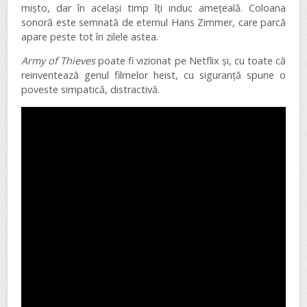
mișto, dar în același timp îți induc amețeală. Coloana
sonoră este semnată de eternul Hans Zimmer, care parcă
apare peste tot în zilele astea.
Army of Thieves
poate fi vizionat pe Netflix și, cu toate că
reinventează genul filmelor heist, cu siguranță spune o
poveste simpatică, distractivă.