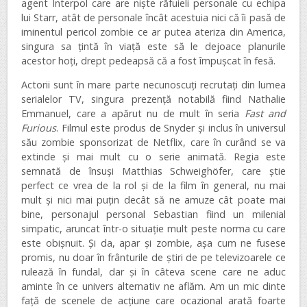
agent Interpol care are niște răfuieli personale cu echipa
lui Starr, atât de personale încât acestuia nici că îi pasă de
iminentul pericol zombie ce ar putea ateriza din America,
singura sa țintă în viață este să le dejoace planurile
acestor hoți, drept pedeapsă că a fost împușcat în fesă.
Actorii sunt în mare parte necunoscuți recrutați din lumea
serialelor TV, singura prezență notabilă fiind Nathalie
Emmanuel, care a apărut nu de mult în seria
Fast and
Furious
. Filmul este produs de Snyder și inclus în universul
său zombie sponsorizat de Netflix, care în curând se va
extinde și mai mult cu o serie animată. Regia este
semnată de însuși Matthias Schweighöfer, care știe
perfect ce vrea de la rol și de la film în general, nu mai
mult și nici mai puțin decât să ne amuze cât poate mai
bine, personajul personal Sebastian fiind un milenial
simpatic, aruncat într-o situație mult peste norma cu care
este obișnuit. Și da, apar și zombie, așa cum ne fusese
promis, nu doar în frânturile de știri de pe televizoarele ce
rulează în fundal, dar și în câteva scene care ne aduc
aminte în ce univers alternativ ne aflăm. Am un mic dinte
față de scenele de acțiune care ocazional arată foarte