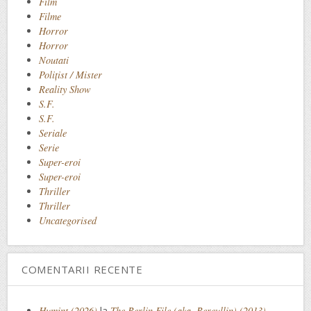
Film
Filme
Horror
Horror
Noutati
Polițist / Mister
Reality Show
S.F.
S.F.
Seriale
Serie
Super-eroi
Super-eroi
Thriller
Thriller
Uncategorised
COMENTARII RECENTE
Humint (2026)
la
The Berlin File (aka. Bereullin) (2013)