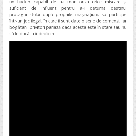
un hacker capabil de a-i monitoriza orice mișcare și
suficient de influent pentru a-i deturna destinul
protagonistului după propriile mașinațiuni, să participe
într-un joc ilegal, în care îi sunt date o serie de comenzi, iar
bogătanii privitori pariază dacă acesta este în stare sau nu
să le ducă la îndeplinire.