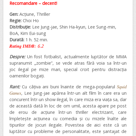
Recomandare – decent!
Gen:
Acțiune, Thriller
Regie:
Choi Ho
Distribuție:
Lee Jung-jae, Shin Ha-kyun, Lee Sung-min,
BoA, Kim Eui-sung
Durată:
1 h. 52 min.
Rating IMDB:
6.2
Despre:
Un fost fotbalist, actualmente luptător de MMA
supranumit „zombie”, se vede atras fără voia sa într-un
joc ilegal pe mize mari, special croit pentru distracția
oamenilor bogați.
Rant:
Cu câțiva ani buni înainte de mega-popularul
Squid
Games
, Lee Jung-jae apărea într-un alt film în care era un
concurent într-un show ilegal, în care miza era viața sa, dar
de această dată în loc de om umil, acesta apare pe post
de erou de acțiune într-un thriller electrizant, care
împletește acțiunea cu comedia și cu mizele înalte ale
tipurilor de jocuri ilegale. Povestea de aici este că un
luptător cu probleme de personalitate, este șantajat de