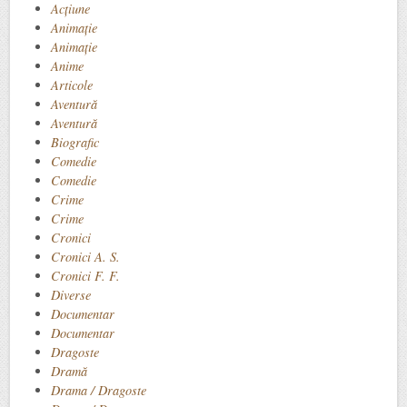
Acțiune
Animaţie
Animație
Anime
Articole
Aventură
Aventură
Biografic
Comedie
Comedie
Crime
Crime
Cronici
Cronici A. S.
Cronici F. F.
Diverse
Documentar
Documentar
Dragoste
Dramă
Drama / Dragoste