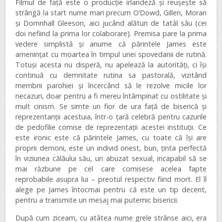
Filmul de față este o producție irlandeză și reușește să
strângă la start nume mari precum O’Dowd, Gillen, Moran
și Domnhall Gleeson, aici jucând alături de tatăl său (cei
doi nefiind la prima lor colaborare). Premisa pare la prima
vedere simplistă și anume că părintele James este
amenințat cu moartea în timpul unei spovedanii de rutină.
Totuși acesta nu disperă, nu apelează la autorități, ci își
continuă cu demnitate rutina sa pastorală, vizitând
membrii parohiei și încercând să le rezolve micile lor
necazuri, doar pentru a fi mereu întâmpinat cu ostilitate și
mult cinism. Se simte un fior de ura față de biserică și
reprezentanții acestuia, într-o țară celebră pentru cazurile
de pedofilie comise de reprezentații acestei instituții. Ce
este ironic este că părintele James, cu toate că își are
proprii demoni, este un individ onest, bun, ținta perfectă
în viziunea călăului său, un abuzat sexual, incapabil să se
mai răzbune pe cel care comisese acelea fapte
reprobabile asupra lui – preotul respectiv fiind mort. El îl
alege pe James întocmai pentru că este un tip decent,
pentru a transmite un mesaj mai puternic bisericii.
După cum ziceam, cu atâtea nume grele strânse aici, era