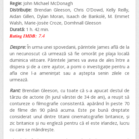
Regie:
John Michael McDonagh
Distribuție:
Brendan Gleeson, Chris O’Dowd, Kelly Reilly,
Aidan Gillen, Dylan Moran, Isaach de Bankolé, M. Emmet
Walsh, Marie-Josée Croze, Domhnall Gleeson
Durată:
1 h. 42 min.
Rating IMDB:
7.4
Despre:
În urma unei spovedanii, părintele James află de la
un necunoscut că urmează să fie omorât pe plaja locală
duminica viitoare. Părintele James va avea de ales între a
dispera și de a cere ajutor, a porni o investigație pentru a
afla cine l-a amenințat sau a aștepta senin zilele ce
urmează.
Rant:
Brendan Gleeson, cu toate că s-a apucat destul de
târziu de actorie (în jurul vârstei de 34 de ani), a reușit să
contureze o filmografie consistentă. apărând în peste 70
de filme din 90 până acuma. Este pe bună dreptate
considerat unul dintre titanii cinematografiei britanice, și
zic britanice și nu engleză pentru că el este irlandez, lucru
cu care se mândrește.