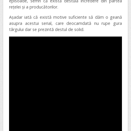
episoade, semn că există destulă încredere din partea
rețelei și a producătorilor.
Așadar iată că există motive suficiente să dăm o geană
asupra acestui serial, care deocamdată nu rupe gura
târgului dar se prezintă destul de solid.