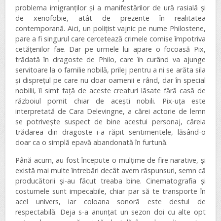
problema imigranților și a manifestărilor de ură rasială și
de xenofobie, atât de prezente în realitatea
contemporană. Aici, un polițist vajnic pe nume Philostene,
pare a fi singurul care cercetează crimele comise împotriva
cetățenilor fae. Dar pe urmele lui apare o focoasă Pix,
trădată în dragoste de Philo, care în curând va ajunge
servitoare la o familie nobilă, prilej pentru a ni se arăta sila
și disprețul pe care nu doar oamenii e rând, dar în special
nobilii, îl simt față de aceste creaturi lăsate fără casă de
războiul pornit chiar de acești nobili. Pix-uța este
interpretată de Cara Delevingne, a cărei actorie de lemn
se potrivește suspect de bine acestui personaj, căreia
trădarea din dragoste i-a răpit sentimentele, lăsând-o
doar ca o simplă epavă abandonată în furtună.
Până acum, au fost începute o mulțime de fire narative, și
există mai multe întrebări decât avem răspunsuri, semn că
producătorii și-au făcut treaba bine. Cinematografia și
costumele sunt impecabile, chiar par să te transporte în
acel univers, iar coloana sonoră este destul de
respectabilă. Deja s-a anunțat un sezon doi cu alte opt