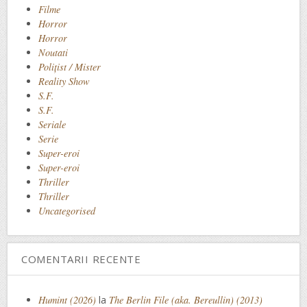
Filme
Horror
Horror
Noutati
Polițist / Mister
Reality Show
S.F.
S.F.
Seriale
Serie
Super-eroi
Super-eroi
Thriller
Thriller
Uncategorised
COMENTARII RECENTE
Humint (2026)
la
The Berlin File (aka. Bereullin) (2013)