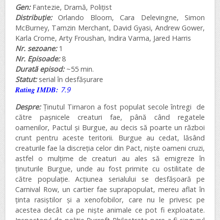
Gen:
Fantezie, Dramă, Polițist
Distribuție:
Orlando Bloom, Cara Delevingne, Simon
McBurney, Tamzin Merchant, David Gyasi, Andrew Gower,
Karla Crome, Arty Froushan, Indira Varma, Jared Harris
Nr. sezoane:
1
Nr. Episoade:
8
Durată episod:
~55 min.
Statut:
serial în desfășurare
Rating IMDB:
7.9
Despre:
Ținutul Tirnaron a fost populat secole întregi de
către pașnicele creaturi fae, până când regatele
oamenilor, Pactul și Burgue, au decis să poarte un război
crunt pentru aceste teritorii. Burgue au cedat, lăsând
creaturile fae la discreția celor din Pact, niște oameni cruzi,
astfel o mulțime de creaturi au ales să emigreze în
ținuturile Burgue, unde au fost primite cu ostilitate de
către populație. Acțiunea serialului se desfășoară pe
Carnival Row, un cartier fae suprapopulat, mereu aflat în
ținta rasiștilor și a xenofobilor, care nu le privesc pe
acestea decât ca pe niște animale ce pot fi exploatate.