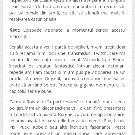
Inspectorul de poliție Rycroft Philostrate pare a fi singurul
ce încearcă să le facă dreptate, dar umbre din trecutul său
par a-l prinde din urmă, cu cât se afundă mai mult în
rezolvarea cazurilor sale.
Rant:
Episoade vizionate la momentul scrierii acestui
articol: 2.
Serialul acesta a venit parcă de nicăieri, m-am trezit doar
cu o reclamă în mijlocul unei transmisiuni Twitch, care mă
anunța de existența acestui serial. Văzându-l pe Bloom
încadrat de creaturi fantastice într-un decor victorian,
repede am l-am căutat și m-am pus pe vizionarea sa. Un
produs Amazon Original, această companie ține să ne
arate că oricând se pot întrece cu giganții momentului, la
capitolul seriale bune.
Carnival Row este în parte dramă victoriană, parte serial
polițist, între-un decor Dickens vs Tolkien, fiind prezentată
o Londră fictivă numită Burgue, cu cutume tipic britanice,
un oraș invadat de creaturile fantastice numite Fae, fie ele
Pix, Puck, Kobold sau alte închipuiri fascinante. Peste
toate este presărat un mesaj social care adresează