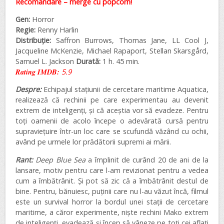
Recomandare – merge cu popcorn!
Gen:
Horror
Regie:
Renny Harlin
Distribuție:
Saffron Burrows, Thomas Jane, LL Cool J,
Jacqueline McKenzie, Michael Rapaport, Stellan Skarsgård,
Samuel L. Jackson
Durată:
1 h. 45 min.
Rating IMDB:
5.9
Despre:
Echipajul stațiunii de cercetare maritime Aquatica,
realizează că rechinii pe care experimentau au devenit
extrem de inteligenți, și că aceștia vor să evadeze. Pentru
toți oamenii de acolo începe o adevărată cursă pentru
supraviețuire într-un loc care se scufundă văzând cu ochii,
având pe urmele lor prădătorii supremi ai mării.
Rant:
Deep Blue Sea
a împlinit de curând 20 de ani de la
lansare, motiv pentru care l-am revizionat pentru a vedea
cum a îmbătrânit. Și pot să zic că a îmbătrânit destul de
bine. Pentru, bănuiesc, puținii care nu l-au văzut încă, filmul
este un survival horror la bordul unei stații de cercetare
maritime, a căror experimente, niște rechini Mako extrem
de inteligenți, evadează și încep să vâneze pe toți cei aflați