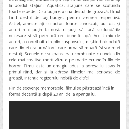
la bordul stațiunii Aquatica, stațiune care se scufundă
foarte repede. Distribuția era una destul de grozavă, filmul
fiind destul de big-budget pentru vremea respectivă.
Astfel, amestecați cu actori foarte cunoscuți, au fost și
actori mai puțin faimoși, dispuși să facă scufundările
necesare și să petreacă ore bune în apă. Acest mix de
actori, a contribuit din plin suspansului, neștiind niciodată
care din ei era următorul care urma să moară (și vor muri
destui). Scenele de suspans erau combinate cu unele din
cele mai creative morți văzute pe marile ecrane în filmele
horror. Filmul este un omagiu adus la adresa lui Jaws în
primul rând, dar și la adresa filmelor mai serioase de
groază, intenția regizorului nobilă de altfel.
Plin de secvențe memorabile, filmul se păstrează încă în
formă decentă și după 20 ani de la apariția lui.