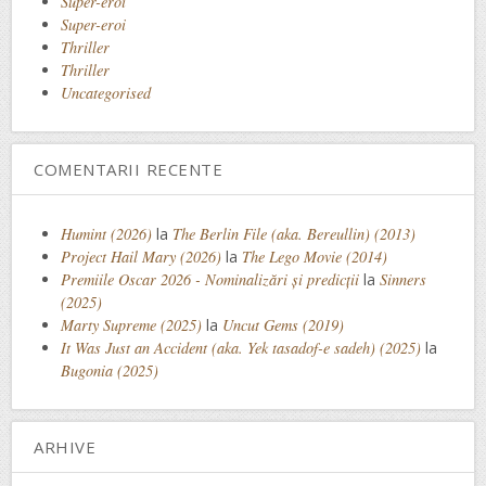
Super-eroi
Super-eroi
Thriller
Thriller
Uncategorised
COMENTARII RECENTE
Humint (2026)
la
The Berlin File (aka. Bereullin) (2013)
Project Hail Mary (2026)
la
The Lego Movie (2014)
Premiile Oscar 2026 - Nominalizări și predicții
la
Sinners
(2025)
Marty Supreme (2025)
la
Uncut Gems (2019)
It Was Just an Accident (aka. Yek tasadof-e sadeh) (2025)
la
Bugonia (2025)
ARHIVE