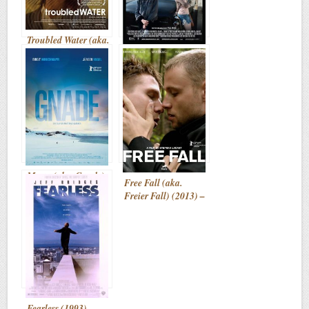
Troubled Water (aka.
DeUsynlige) (2008)
Grandma (2015) –
– cronică de F.F.
cronică de F.F.
Mercy (aka. Gnade)
Free Fall (aka.
(2012) – cronică de
Freier Fall) (2013) –
F.F.
cronică de F.F.
Fearless (1993) –