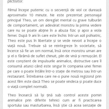
plictisitor.
Filmul începe puternic cu o secvenţă de viol ce durează
aproximativ 10 minute. Ne este prezentat personajul
principal Theo, un om dereglat mental cu grave tulburări
de comportament, un adevărat monstru la prima vedere
care nu se poate abţine în a abuza fizic şi apoi a viola
femei. După 9 ani în care este închis într-un azil psihiatric,
Theo este pus în libertate şi se vede nevoit a începe o
viaţă nouă. Trebuie să se reintegreze în societate, să
încerce să fie un om normal, însă orice monstru uman are
şi el o fărâmă de suflet chinuit, plin de vină şi remuşcări. El
este conştient de impulsurile animalice, distructive care îl
consumă atunci când este singur în compania unei femei
pe care o poate întâlni într-o staţie de metrou sau într-un
restaurant. Întrebarea care ne-o pune nouă regizorul prin
acest film este dacă Theo se poate vindeca şi poate duce
o viaţă complet normală.
Theo încearcă să îşi ţină sub control aceste porniri
animalice prin diferite tehnici cum ar fi practicarea
sportului sau masturbarea, însă ştie că acea senzaţie de