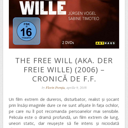
THE FREE WILL (AKA. DER
FREIE WILLE) (2006) –
CRONICĂ DE F.F.
by
Florin Frențiu
, aprilie 9, 2016
Un film extrem de dureros, disturbator, realist şi şocant
prin însăşi imaginile dure ce ne sunt afişate în faţa ochilor,
pe care nu îl pot recomanda persoanelor mai sensibile.
Pelicula este o dramă profundă, un film extrem de lung,
uneori static, dar reuşeşte să fie intens şi niciodată