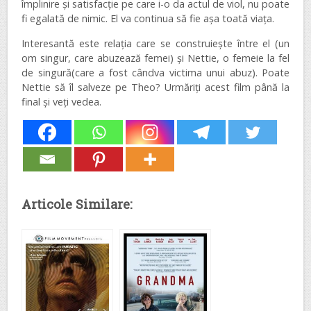
împlinire şi satisfacţie pe care i-o da actul de viol, nu poate
fi egalată de nimic. El va continua să fie aşa toată viaţa.
Interesantă este relaţia care se construieşte între el (un
om singur, care abuzează femei) şi Nettie, o femeie la fel
de singură(care a fost cândva victima unui abuz). Poate
Nettie să îl salveze pe Theo? Urmăriţi acest film până la
final şi veţi vedea.
Articole Similare: