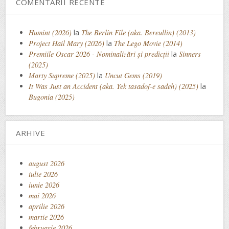
COMENTARII RECENTE
Humint (2026)
la
The Berlin File (aka. Bereullin) (2013)
Project Hail Mary (2026)
la
The Lego Movie (2014)
Premiile Oscar 2026 - Nominalizări și predicții
la
Sinners
(2025)
Marty Supreme (2025)
la
Uncut Gems (2019)
It Was Just an Accident (aka. Yek tasadof-e sadeh) (2025)
la
Bugonia (2025)
ARHIVE
august 2026
iulie 2026
iunie 2026
mai 2026
aprilie 2026
martie 2026
februarie 2026