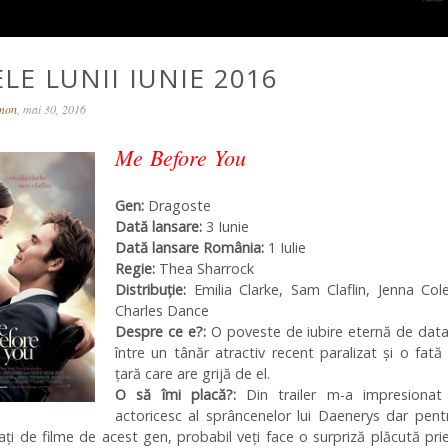
LE LUNII IUNIE 2016
omon
, mai 30, 2016
Me Before You
Gen:
Dragoste
Dată lansare:
3 Iunie
Dată lansare România:
1 Iulie
Regie:
Thea Sharrock
Distribuţie:
Emilia Clarke, Sam Claflin, Jenna Col
Charles Dance
Despre ce e?:
O poveste de iubire eternă de data
între un tânăr atractiv recent paralizat și o fată
țară care are grijă de el.
O să îmi placă?:
Din trailer m-a impresionat 
actoricesc al sprâncenelor lui Daenerys dar pent
ți de filme de acest gen, probabil veți face o surpriză plăcută pri