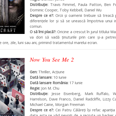
Distribuţie:
Travis Fimmel, Paula Patton, Ben Fo
Dominic Cooper, Toby Kebbell, Daniel Wu
Despre ce e?:
Orcii și oamenii trebuie să treacă
diferențele lor și să se unească împotriva unui 
comun.
O să îmi placă?:
Oricine a crescut în jurul titlului Wa
va dori să vadă ținuturile prin care și-a petre
ore, zile, luni sau ani, primind tratamentul marelui ecran.
Now You See Me 2
Gen:
Thriller, Acțiune
Dată lansare:
10 Iunie
Dată lansare România:
17 Iunie
Regie:
Jon M. Chu
Distribuţie:
Jesse Eisenberg, Mark Ruffalo, 
Harrelson, Dave Franco, Daniel Radcliffe, Lizzy C
Michael Caine, Morgan Freeman
Despre ce e?:
Cei Patru Călăreți își refac apariția
data asta se văd nevoiți de a recruta un hacker 