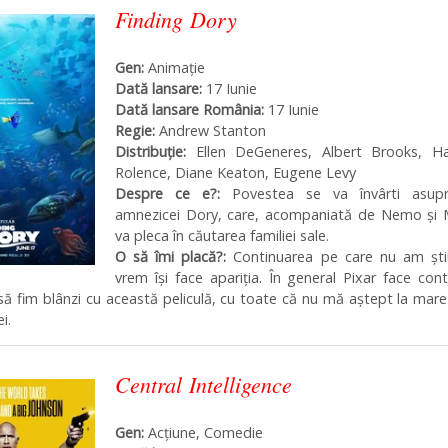
Finding Dory
Gen:
Animație
Dată lansare:
17 Iunie
Dată lansare România:
17 Iunie
Regie:
Andrew Stanton
Distribuţie:
Ellen DeGeneres, Albert Brooks, H
Rolence, Diane Keaton, Eugene Levy
Despre ce e?:
Povestea se va învârti asupr
amnezicei Dory, care, acompaniată de Nemo și M
va pleca în căutarea familiei sale.
O să îmi placă?:
Continuarea pe care nu am ști
vrem își face apariția. În general Pixar face cont
ă fim blânzi cu această peliculă, cu toate că nu mă aștept la mare
i.
Central Intelligence
Gen:
Acțiune, Comedie