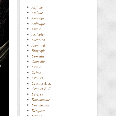
Acţiune
Acțiune
Animaţie
Animație
Anime
Articole
Aventură
Aventură
Biografic
Comedie
Comedie
Crime
Crime
Cronici
Cronici A. S.
Cronici F. F.
Diverse
Documentar
Documentar
Dragoste
Dramă