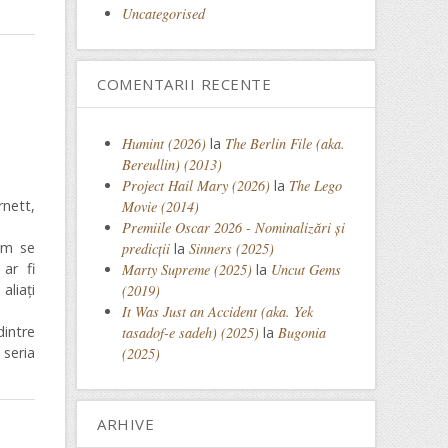
Uncategorised
COMENTARII RECENTE
Humint (2026)
la
The Berlin File (aka.
Bereullin) (2013)
Project Hail Mary (2026)
la
The Lego
nett,
Movie (2014)
Premiile Oscar 2026 - Nominalizări și
lm se
predicții
la
Sinners (2025)
ar fi
Marty Supreme (2025)
la
Uncut Gems
aliați
(2019)
It Was Just an Accident (aka. Yek
dintre
tasadof-e sadeh) (2025)
la
Bugonia
 seria
(2025)
ARHIVE