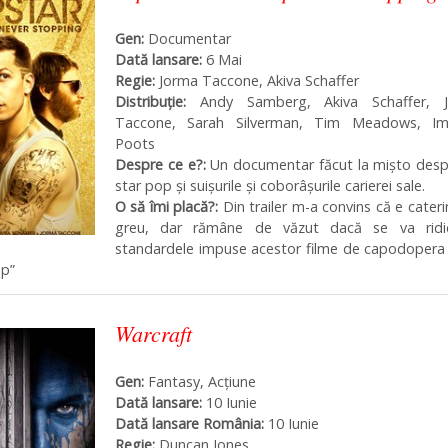
Gen:
Documentar
Dată lansare:
6 Mai
Regie:
Jorma Taccone, Akiva Schaffer
Distribuţie:
Andy Samberg, Akiva Schaffer, 
Taccone, Sarah Silverman, Tim Meadows, I
Poots
Despre ce e?:
Un documentar făcut la mișto desp
star pop și suișurile și coborâșurile carierei sale.
O să îmi placă?:
Din trailer m-a convins că e cateri
greu, dar rămâne de văzut dacă se va ridi
standardele impuse acestor filme de capodopera 
ap”
Warcraft
Gen:
Fantasy, Acțiune
Dată lansare:
10 Iunie
Dată lansare România:
10 Iunie
Regie:
Duncan Jones