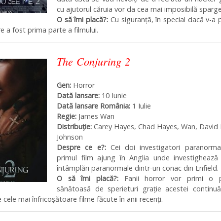
cu ajutorul căruia vor da cea mai imposibilă sparge
O să îmi placă?:
Cu siguranță, în special dacă v-a 
e a fost prima parte a filmului.
The Conjuring 2
Gen:
Horror
Dată lansare:
10 Iunie
Dată lansare România:
1 Iulie
Regie:
James Wan
Distribuţie:
Carey Hayes, Chad Hayes, Wan, David 
Johnson
Despre ce e?:
Cei doi investigatori paranormal
primul film ajung în Anglia unde investighează 
întâmplări paranormale dintr-un conac din Enfield.
O să îmi placă?:
Fanii horror vor primi o p
sănătoasă de sperieturi grație acestei continuă
 cele mai înfricoșătoare filme făcute în anii recenți.