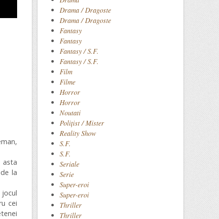
Drama / Dragoste
Drama / Dragoste
Fantasy
Fantasy
Fantasy / S.F.
Fantasy / S.F.
Film
Filme
Horror
Horror
Noutati
Polițist / Mister
Reality Show
eman,
S.F.
S.F.
 asta
Seriale
 de la
Serie
Super-eroi
jocul
Super-eroi
ru cei
Thriller
etenei
Thriller