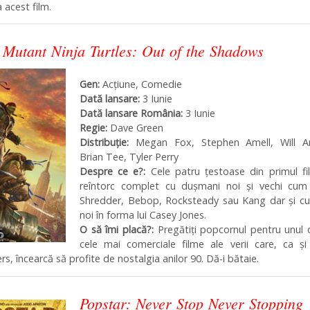
 acest film.
 Mutant Ninja Turtles: Out of the Shadows
Gen:
Acțiune, Comedie
Dată lansare:
3 Iunie
Dată lansare România:
3 Iunie
Regie:
Dave Green
Distribuţie:
Megan Fox, Stephen Amell, Will Ar
Brian Tee, Tyler Perry
Despre ce e?:
Cele patru țestoase din primul fi
reîntorc complet cu dușmani noi și vechi cum 
Shredder, Bebop, Rocksteady sau Kang dar și cu 
noi în forma lui Casey Jones.
O să îmi placă?:
Pregătiți popcornul pentru unul 
cele mai comerciale filme ale verii care, ca și
s, încearcă să profite de nostalgia anilor 90. Dă-i bătaie.
Popstar: Never Stop Never Stopping