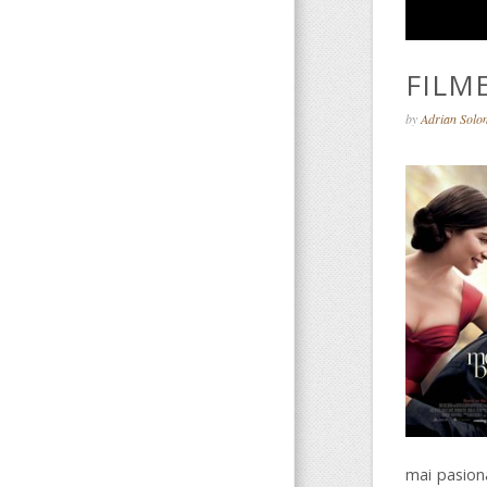
FILME
by
Adrian Sol
mai pasiona