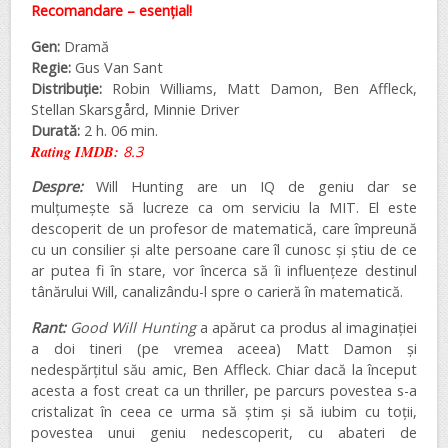
Recomandare – esențial!
Gen:
Dramă
Regie:
Gus Van Sant
Distribuție:
Robin Williams, Matt Damon, Ben Affleck,
Stellan Skarsgård, Minnie Driver
Durată:
2 h. 06 min.
Rating IMDB:
8.3
Despre:
Will Hunting are un IQ de geniu dar se
mulțumește să lucreze ca om serviciu la MIT. El este
descoperit de un profesor de matematică, care împreună
cu un consilier și alte persoane care îl cunosc și știu de ce
ar putea fi în stare, vor încerca să îi influențeze destinul
tânărului Will, canalizându-l spre o carieră în matematică.
Rant:
Good Will Hunting
a apărut ca produs al imaginației
a doi tineri (pe vremea aceea) Matt Damon și
nedespărțitul său amic, Ben Affleck. Chiar dacă la început
acesta a fost creat ca un thriller, pe parcurs povestea s-a
cristalizat în ceea ce urma să știm și să iubim cu toții,
povestea unui geniu nedescoperit, cu abateri de