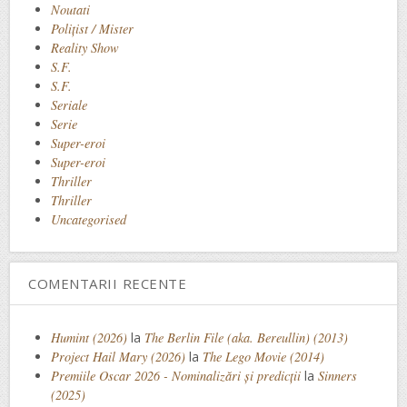
Noutati
Polițist / Mister
Reality Show
S.F.
S.F.
Seriale
Serie
Super-eroi
Super-eroi
Thriller
Thriller
Uncategorised
COMENTARII RECENTE
Humint (2026)
la
The Berlin File (aka. Bereullin) (2013)
Project Hail Mary (2026)
la
The Lego Movie (2014)
Premiile Oscar 2026 - Nominalizări și predicții
la
Sinners
(2025)