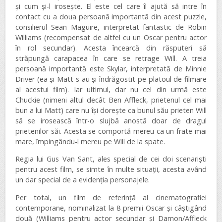
și cum și-l irosește. El este cel care îl ajută să intre în
contact cu a doua persoană importantă din acest puzzle,
consilierul Sean Maguire, interpretat fantastic de Robin
Williams (recompensat de altfel cu un Oscar pentru actor
în rol secundar). Acesta încearcă din răsputeri să
străpungă carapacea în care se retrage Will. A treia
persoană importantă este Skylar, interpretată de Minnie
Driver (ea și Matt s-au și îndrăgostit pe platoul de filmare
al acestui film). Iar ultimul, dar nu cel din urmă este
Chuckie (nimeni altul decât Ben Affleck, prietenul cel mai
bun a lui Matt) care nu își dorește ca bunul său prieten Will
să se irosească într-o slujbă anostă doar de dragul
prietenilor săi. Acesta se comportă mereu ca un frate mai
mare, împingându-l mereu pe Will de la spate.
Regia lui Gus Van Sant, ales special de cei doi scenariști
pentru acest film, se simte în multe situații, acesta având
un dar special de a evidenția personajele.
Per total, un film de referință al cinematografiei
contemporane, nominalizat la 8 premii Oscar și câștigând
două (Williams pentru actor secundar și Damon/Affleck