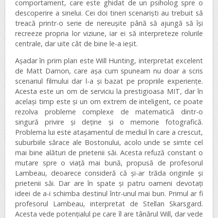
comportament, care este ghidat de un psiholog spre o
descoperire a sinelui. Cei doi tineri scenariști au trebuit să
treacă printr-o serie de nereușite până să ajungă să își
recreeze propria lor viziune, iar ei să interpreteze rolurile
centrale, dar uite cât de bine le-a ieșit.
Așadar în prim plan este Will Hunting, interpretat excelent
de Matt Damon, care așa cum spuneam nu doar a scris
scenariul filmului dar l-a și bazat pe propriile experiențe.
Acesta este un om de serviciu la prestigioasa MIT, dar în
același timp este și un om extrem de inteligent, ce poate
rezolva probleme complexe de matematică dintr-o
singură privire și deține și o memorie fotografică.
Problema lui este atașamentul de mediul în care a crescut,
suburbiile sărace ale Bostonului, acolo unde se simte cel
mai bine alături de prietenii săi. Acesta refuză constant o
mutare spre o viață mai bună, propusă de profesorul
Lambeau, deoarece consideră că și-ar trăda originile și
prietenii săi. Dar are în spate și patru oameni devotați
ideei de a-i schimba destinul într-unul mai bun. Primul ar fi
profesorul Lambeau, interpretat de Stellan Skarsgard.
Acesta vede potențialul pe care îl are tânărul Will, dar vede