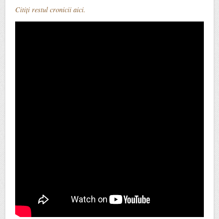
Citiți restul cronicii aici.