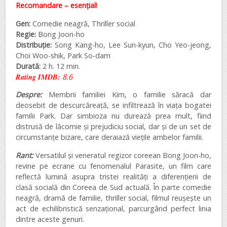
Recomandare – esențial!
Gen:
Comedie neagră, Thriller social
Regie:
Bong Joon-ho
Distribuție:
Song Kang-ho, Lee Sun-kyun, Cho Yeo-jeong,
Choi Woo-shik, Park So-dam
Durată:
2 h. 12 min.
Rating IMDB:
8.6
Despre:
Membrii familiei Kim, o familie săracă dar
deosebit de descurcăreață, se infiltrează în viața bogatei
familii Park. Dar simbioza nu durează prea mult, fiind
distrusă de lăcomie și prejudiciu social, dar și de un set de
circumstanțe bizare, care deraiază viețile ambelor familii.
Rant:
Versatilul și veneratul regizor coreean Bong Joon-ho,
revine pe ecrane cu fenomenalul Parasite, un film care
reflectă lumină asupra tristei realități a diferențierii de
clasă socială din Coreea de Sud actuală. În parte comedie
neagră, dramă de familie, thriller social, filmul reușește un
act de echilibristică senzațional, parcurgând perfect linia
dintre aceste genuri.