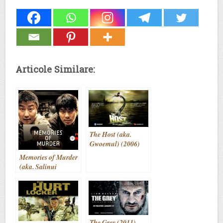
Articole Similare:
The Host (aka.
Gwoemul) (2006)
Memories of Murder
(aka. Salinui
chueok) (2003)
The Grey (2011)