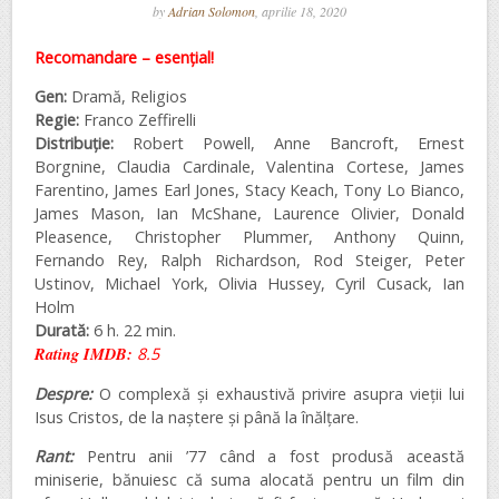
by
Adrian Solomon
, aprilie 18, 2020
Recomandare – esențial!
Gen:
Dramă, Religios
Regie:
Franco Zeffirelli
Distribuție:
Robert Powell, Anne Bancroft, Ernest
Borgnine, Claudia Cardinale, Valentina Cortese, James
Farentino, James Earl Jones, Stacy Keach, Tony Lo Bianco,
James Mason, Ian McShane, Laurence Olivier, Donald
Pleasence, Christopher Plummer, Anthony Quinn,
Fernando Rey, Ralph Richardson, Rod Steiger, Peter
Ustinov, Michael York, Olivia Hussey, Cyril Cusack, Ian
Holm
Durată:
6 h. 22 min.
Rating IMDB:
8.5
Despre:
O complexă și exhaustivă privire asupra vieții lui
Isus Cristos, de la naștere și până la înălțare.
Rant:
Pentru anii ’77 când a fost produsă această
miniserie, bănuiesc că suma alocată pentru un film din