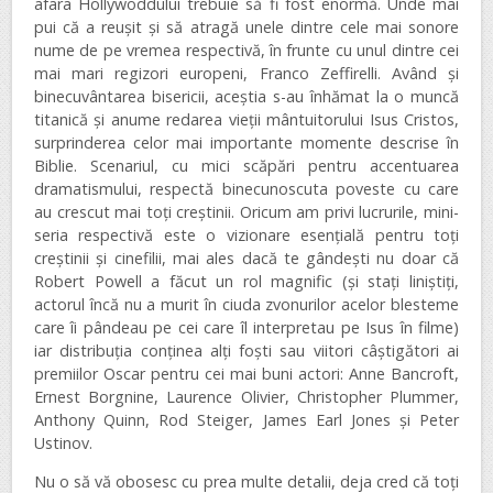
afara Hollywoddului trebuie să fi fost enormă. Unde mai
pui că a reușit și să atragă unele dintre cele mai sonore
nume de pe vremea respectivă, în frunte cu unul dintre cei
mai mari regizori europeni, Franco Zeffirelli. Având și
binecuvântarea bisericii, aceștia s-au înhămat la o muncă
titanică și anume redarea vieții mântuitorului Isus Cristos,
surprinderea celor mai importante momente descrise în
Biblie. Scenariul, cu mici scăpări pentru accentuarea
dramatismului, respectă binecunoscuta poveste cu care
au crescut mai toți creștinii. Oricum am privi lucrurile, mini-
seria respectivă este o vizionare esențială pentru toți
creștinii și cinefilii, mai ales dacă te gândești nu doar că
Robert Powell a făcut un rol magnific (și stați liniștiți,
actorul încă nu a murit în ciuda zvonurilor acelor blesteme
care îi pândeau pe cei care îl interpretau pe Isus în filme)
iar distribuția conținea alți foști sau viitori câștigători ai
premiilor Oscar pentru cei mai buni actori: Anne Bancroft,
Ernest Borgnine, Laurence Olivier, Christopher Plummer,
Anthony Quinn, Rod Steiger, James Earl Jones și Peter
Ustinov.
Nu o să vă obosesc cu prea multe detalii, deja cred că toți