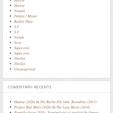
Horror
Horror
Noutati
Polițist / Mister
Reality Show
S.F.
S.F.
Seriale
Serie
Super-eroi
Super-eroi
Thriller
Thriller
Uncategorised
COMENTARII RECENTE
Humint (2026)
la
The Berlin File (aka. Bereullin) (2013)
Project Hail Mary (2026)
la
The Lego Movie (2014)
Premiile Oscar 2026 - Nominalizări și predicții
la
Sinners