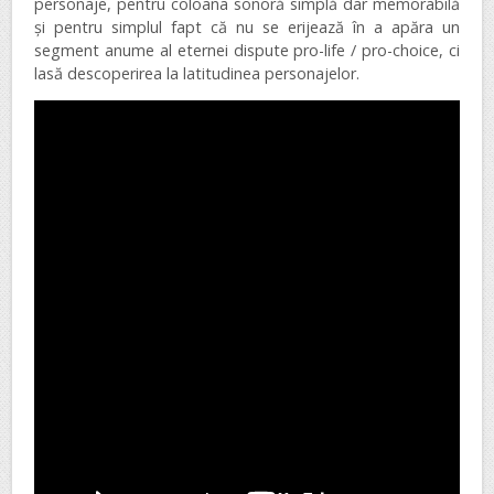
personaje, pentru coloana sonoră simplă dar memorabilă
și pentru simplul fapt că nu se erijează în a apăra un
segment anume al eternei dispute pro-life / pro-choice, ci
lasă descoperirea la latitudinea personajelor.