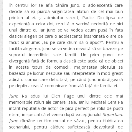
În centrul lor se află tânăra Juno, o adolescentă care
decide să își piardă virginitatea alături de cel mai bun
prieten al ei, și admirator secret, Paulie. Din lipsa de
experiență a celor doi, rezultă o sarcină nedorită de nici
unul dintre ei, iar Juno se va vedea acum pusă în fața
clasicei alegeri pe care o adolescentă însărcinată o are de
făcut și anume: „Eu pe care drum să o apuc?”. Pentru a
facilita alegerea, Juno se va vedea nevoită să se bazeze pe
suportul incredibilei sale familii. Un prim punct de
divergență față de formula clasică este acela că de obicei
în aceste tipuri de comedii, majoritatea plotului se
bazează pe lucruri nespuse sau interpretate în mod greșit
adică o comunicare deficitară, pe când Juno îmbrățișează
pe deplin această comunicare frontală față de familia ei.
Juno
i-a adus lui Ellen Page unul dintre cele mai
memorabile roluri ale carierei sale, iar lui Michael Cera i-a
întărit reputația de actor ce pică perfect pe rolul de puști
etern, în special că el venea după excepționalul
Superbad
.
Juno
rămâne un film musai de văzut, pentru fluiditatea
scenariului, pentru căldura sufletească dezvoltată de