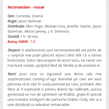
Recomandare – musai!
Gen:
Comedie, Dramă
Regie:
Jason Reitman
Distribuție:
Ellen Page, Michael Cera, Jennifer Garner, Jason
Bateman, Allison Janney, J. K. Simmons
Durată:
1 h. 36 min.
Rating IMDB:
7.4
Despre:
O adolescentă ușor neconvențională are parte de
o surpriză mai puțin plăcută atunci când află că a rămas
însărcinată. Deloc descurajată de acest lucru, ea caută cea
mai bună soluție, sprijinită fiind de familia și de prietenii ei.
Rant:
Juno
este cu siguranță una dintre cele mai
surprinzătoare coming-of-age dramedii pe care am avut
plăcerea să le văd. În ciuda premisei pe care, probabil, alte
filme ar fi exploatat-o pentru drame tip Hallmark, acesta
generează un ton de optimism rar întâlnit, grație în special
unui scenariu inteligent din partea lui Diablo Cody, dar și a
unei distribuții cu adevărat remarcabile.