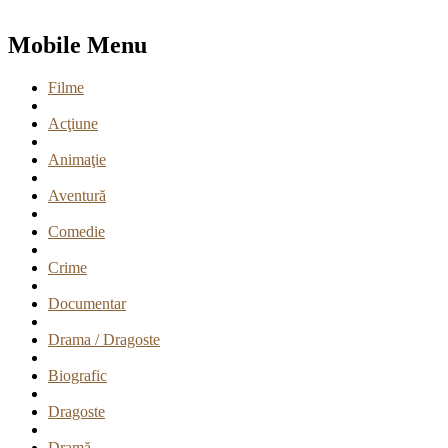
Mobile Menu
Filme
Acţiune
Animaţie
Aventură
Comedie
Crime
Documentar
Drama / Dragoste
Biografic
Dragoste
Dramă