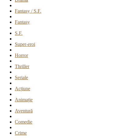
Fantasy / S.F.
Fantasy
S.F.
Super-eroi
Horror
Thriller
Seriale
Acțiune
Animație
Aventură
Comedie
Crime