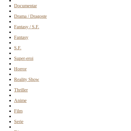
Documentar
Drama / Dragoste
Fantasy / S.F.
Fantasy
S.F.
Super-eroi
Horror
Reality Show
Thriller
Anime
Film
Serie