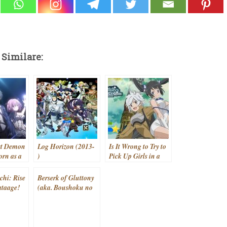
 Similare:
st Demon
Log Horizon (2013-
Is It Wrong to Try to
orn as a
)
Pick Up Girls in a
ody (aka.
Dungeon? (aka.
kyou no
Dungeon ni Deai wo
hi: Rise
Berserk of Gluttony
Murabito
Motomeru no wa
ataage!
(aka. Boushoku no
 suru)
Machigatteiru
chi)
Berserk) (2023- )
Darou ka) (2015- )