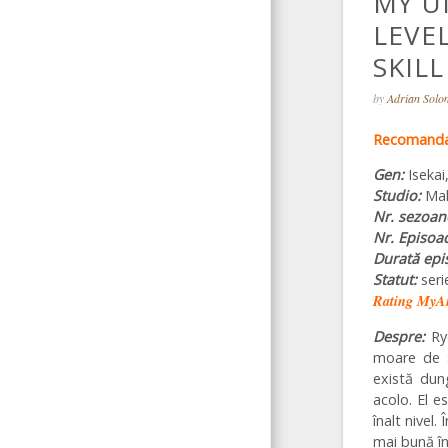
MY U
LEVE
SKILL
by
Adrian Sol
Recomanda
Gen:
Isekai
Studio:
Mah
Nr. sezoan
Nr. Episoa
Durată epi
Statut:
seri
Rating MyA
Despre:
Ry
moare de s
există dung
acolo. El e
înalt nivel
mai bună î