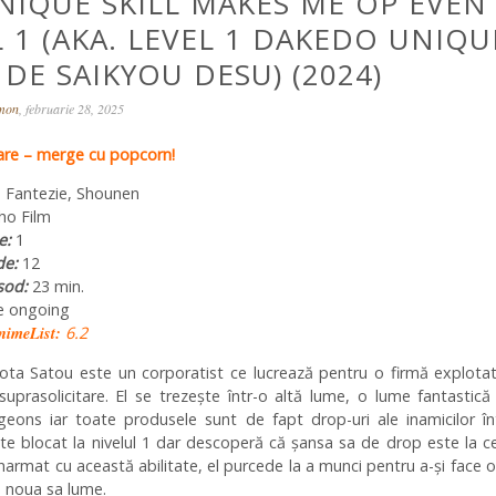
NIQUE SKILL MAKES ME OP EVEN
L 1 (AKA. LEVEL 1 DAKEDO UNIQU
 DE SAIKYOU DESU) (2024)
omon
, februarie 28, 2025
re – merge cu popcorn!
, Fantezie, Shounen
o Film
e:
1
de:
12
sod:
23 min.
e ongoing
nimeList:
6.2
ota Satou este un corporatist ce lucrează pentru o firmă explotat
uprasolicitare. El se trezește într-o altă lume, o lume fantastic
eons iar toate produsele sunt de fapt drop-uri ale inamicilor înt
ste blocat la nivelul 1 dar descoperă că șansa sa de drop este la c
. Înarmat cu această abilitate, el purcede la a munci pentru a-și face o
n noua sa lume.