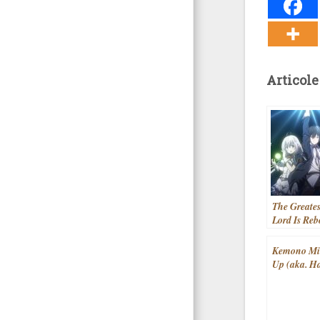
Articole
The Greate
Lord Is Reb
Typical Nob
Shijou Sai
Kemono Mic
Daimaou, 
Up (aka. H
A ni Tensei
Kemono Mi
(2022)
(2019)