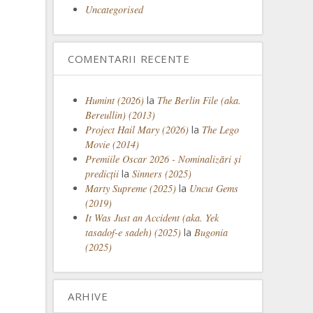
Uncategorised
COMENTARII RECENTE
Humint (2026)
la
The Berlin File (aka.
Bereullin) (2013)
Project Hail Mary (2026)
la
The Lego
Movie (2014)
Premiile Oscar 2026 - Nominalizări și
predicții
la
Sinners (2025)
Marty Supreme (2025)
la
Uncut Gems
(2019)
It Was Just an Accident (aka. Yek
tasadof-e sadeh) (2025)
la
Bugonia
(2025)
ARHIVE