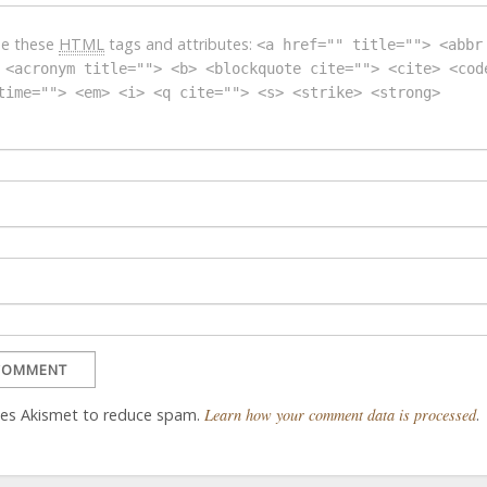
se these
HTML
tags and attributes:
<a href="" title=""> <abbr
 <acronym title=""> <b> <blockquote cite=""> <cite> <cod
time=""> <em> <i> <q cite=""> <s> <strike> <strong>
uses Akismet to reduce spam.
Learn how your comment data is processed
.