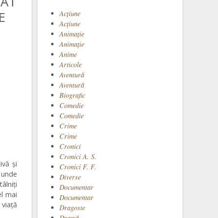
 AT
E
Acţiune
Acțiune
Animaţie
Animație
Anime
Articole
Aventură
Aventură
Biografic
Comedie
Comedie
Crime
Crime
Cronici
Cronici A. S.
ivă și
Cronici F. F.
ă unde
Diverse
âlniți
Documentar
el mai
Documentar
 viață
Dragoste
Dramă