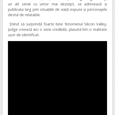
un alt serial cu umor mai deștept, se adresează și
publicului larg prin situațiile de viață expuse și personajele
destul de relatable.
Știind să surprindă foarte bine fenomenul Silicon Valley,
Judge creează aici o serie credibilă, plasată într-o realitate
ușor de identificat.