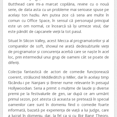
Butthead care mi-a marcat copilăria, revine cu o nouă
serie, de data asta cu un probleme mai serioase spuse pe
același ton hazliu. Am putea zice că seria are multe în
comun cu Office Space, în sensul că personajul principal
este un om normal, ce încearcă să își urmeze visul, dar
este pândit de capcanele vieții la tot pasul.
Situat în Silicon Valley, acest Mecca al programatorilor și al
companiilor de soft, showul ne arată dedesubturile vieții
de programator și concurența acerbă care se naște în acel
loc, prin intermediul unui grup de oameni cât se poate de
diferiți.
Colecția fantastică de actori de comedie funcționează
coerent, strălucind Middleditch și Miller, dar în același timp
făcându-i pe Nanjiani și Brener nume relevante în peisajul
Hollywoodian. Seria a primit o mulțime de laude și diverse
premii pe la festivalurile de gen, iar după ce am urmărit
primul sezon, pot atesta că aceasta se pretează în special
oamenilor care sunt în domeniu fiind o comedie foarte
informată, bazată pe experiența de viață a lui Judge, care
a lucrat în domeniu, dar, la fel ca și cu Big Bang Theory,