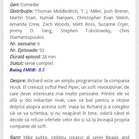
Gen:
Comedie
Distribuție:
Thomas Middleditch, T. J. Miller, Josh Brener,
Martin Starr, Kumail Nanjiani, Christopher Evan Welch,
Amanda Crew, Zach Woods, Matt Ross, Suzanne Cryer,
Jimmy O. Yang, Stephen Tobolowsky, Chris
Diamantopoulos
Nr. sezoane:
6
Nr. Episoade:
53
Durată episod:
28 min.
Statut:
serial complet
Rating IMDB:
8.5
Despre:
Richard este un simplu programator la compania
Hooli. El creează softul Pied Piper, un soft revoluționar, de
care devin interesate mai multe persoane. Printre ele se
află și doi miliardari rivali, care se bat pentru a obține
dreptul asupra acestui soft. Viața lui Richard și a colegilor
săi se va schimba, și nu neapărat în bine, odată când el
decide să refuze ofertele celor doi și să își înceapă propria
companie de soft.
Rant:
Mike Judge, celebru creator al seriei Beavis and