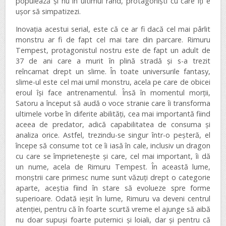
populează și nu în ultimul rând, protagoniști cu care îți e
ușor să simpatizezi.
Inovația acestui serial, este că ce ar fi dacă cel mai pârlit
monstru ar fi de fapt cel mai tare din parcare. Rimuru
Tempest, protagonistul nostru este de fapt un adult de
37 de ani care a murit în plină stradă și s-a trezit
reîncarnat drept un slime. În toate universurile fantasy,
slime-ul este cel mai umil monstru, acela pe care de obicei
eroul își face antrenamentul. Însă în momentul morții,
Satoru a început să audă o voce stranie care îi transforma
ultimele vorbe în diferite abilități, cea mai importantă fiind
aceea de predator, adică capabilitatea de consuma și
analiza orice. Astfel, trezindu-se singur într-o peșteră, el
începe să consume tot ce îi iasă în cale, inclusiv un dragon
cu care se împrietenește și care, cel mai important, îi dă
un nume, acela de Rimuru Tempest. În această lume,
monștrii care primesc nume sunt văzuți drept o categorie
aparte, aceștia fiind în stare să evolueze spre forme
superioare. Odată ieșit în lume, Rimuru va deveni centrul
atenției, pentru că în foarte scurtă vreme el ajunge să aibă
nu doar supuși foarte puternici și loiali, dar și pentru că