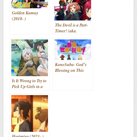
Golden Kamuy
(2018- )
The Devil is a Part-
Timer! (aka.
Hataraku Maou-
sama!) (2013- )
KonoSuba: God’s
Blessing on This
Wonderful World!
Is It Wrong to Try to
(aka. Kono
Pick Up Girls in a
Subarashii Sekai ni
Dungeon? (aka.
Shukufuku wo!)
Dungeon ni Deai wo
(2016-2019)
Motomeru no wa
Machigatteiru
Darou ka) (2015- )
Horimiya (2021- )