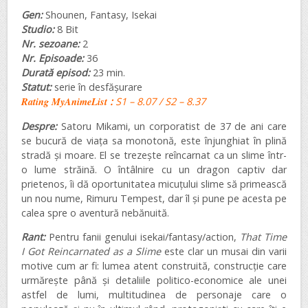
Gen:
Shounen, Fantasy, Isekai
Studio:
8 Bit
Nr. sezoane:
2
Nr. Episoade:
36
Durată episod:
23 min.
Statut:
serie în desfășurare
Rating MyAnimeList
:
S1 – 8.07 / S2 – 8.37
Despre:
Satoru Mikami, un corporatist de 37 de ani care
se bucură de viața sa monotonă, este înjunghiat în plină
stradă și moare. El se trezește reîncarnat ca un slime într-
o lume străină. O întâlnire cu un dragon captiv dar
prietenos, îi dă oportunitatea micuțului slime să primească
un nou nume, Rimuru Tempest, dar îl și pune pe acesta pe
calea spre o aventură nebănuită.
Rant:
Pentru fanii genului isekai/fantasy/action,
That Time
I Got Reincarnated as a Slime
este clar un musai din varii
motive cum ar fi: lumea atent construită, construcție care
urmărește până și detaliile politico-economice ale unei
astfel de lumi, multitudinea de personaje care o