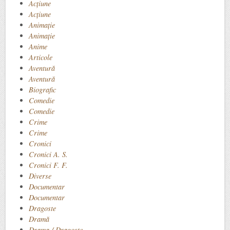
Acţiune
Acțiune
Animaţie
Animație
Anime
Articole
Aventură
Aventură
Biografic
Comedie
Comedie
Crime
Crime
Cronici
Cronici A. S.
Cronici F. F.
Diverse
Documentar
Documentar
Dragoste
Dramă
Drama / Dragoste