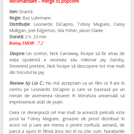
Recomandare – merge cu popcorn!
Gen:
Dramă
Regie:
Baz Luhrmann
Distribuție:
Leonardo DiCaprio, Tobey Maguire, Carey
Mulligan, Joel Edgerton, Isla Fisher, Jason Clarke
Durată:
2 h. 23 min.
Rating IMDB:
7.2
Despre:
Un scriitor, Nick Carraway, începe să fie atras de
viața opulentă a vecinului său milionar Jay Gatsby.
Devenind prieteni, Nick începe să descopere tot mai mult
din trecutul lui Jay.
Review by Lia C.:
Nu mă așteptam ca un film ce îl are în
centru pe Leonardo DiCaprio și care se bazează pe un
roman de asemenea răsunet în literatura universală să
impresioneze atât de puțin.
Ceea ce deranjează cel mai mult la această peliculă este
jocul lui Tobey Maguire, groaznic de prost distribuit în
acest rol și care are mereu o privire confuză, aeriană, de
parcă a ajuns în filmul ăsta nici el nu știe cum. Narațiunile