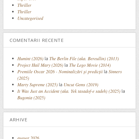
Thriller
Thriller
Uncategorised
COMENTARII RECENTE
Humint (2026)
la
The Berlin File (aka. Bereullin) (2013)
Project Hail Mary (2026)
la
The Lego Movie (2014)
Premiile Oscar 2026 - Nominalizări și predicții
la
Sinners
(2025)
Marty Supreme (2025)
la
Uncut Gems (2019)
It Was Just an Accident (aka. Yek tasadof-e sadeh) (2025)
la
Bugonia (2025)
ARHIVE
august 2026