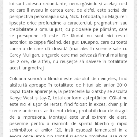
lui sunt adesea redundante, nemaigăsindu-și același rost
pe care îl aveau în cartea care, de altfel, este scrisă din
perspectiva personajului său, Nick. Totodată, lui Maguire îi
lipsește orice profunzime a caracterului, pragmatism sau
credibilitate a omului just, cu picioarele pe pământ, care
se presupune că este. De lăudat nu sunt nici restul
actorilor, excepție făcând, desigur, DiCaprio, care cu toată
carisma de care dă dovadă (mai ales în scenele sale cu
Carey Mulligan, singurele care mai salvează filmul mai lung
de 2 ore, de altfel), nu reușește să salveze în totalitate
acest lungmetraj.
Coloana sonoră a filmului este absolut de neînțeles, fiind
alcătuită aproape în totalitate de hituri ale anilor 2010.
După toate aparențele, la petrecerile lui Gatsby se asculta
Kanye West și Jay-Z, total conform așteptărilor. CGI-ul nu
este nici el ușor de iertat, fiind folosit în exces, chiar și în
scene unde nu s-ar fi cerut deloc, probabil doar de dragul
de a impresiona. Montajul este unul extrem de alert,
pesemne pentru a reaminti de spiritul libertin și rapid
schimbător al anilor `20, însă eșuează lamentabil în a
evoca orice urmă din spiritul și epoca prohibiției așa cum