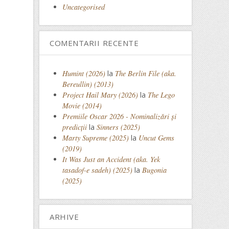
Uncategorised
COMENTARII RECENTE
Humint (2026)
la
The Berlin File (aka.
Bereullin) (2013)
Project Hail Mary (2026)
la
The Lego
Movie (2014)
Premiile Oscar 2026 - Nominalizări și
predicții
la
Sinners (2025)
Marty Supreme (2025)
la
Uncut Gems
(2019)
It Was Just an Accident (aka. Yek
tasadof-e sadeh) (2025)
la
Bugonia
(2025)
ARHIVE