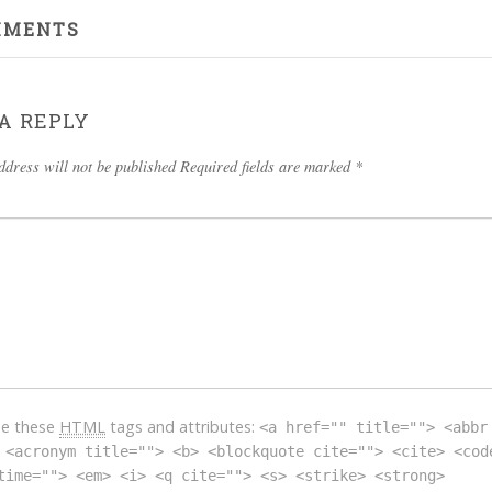
MMENTS
A REPLY
ddress will not be published Required fields are marked
*
se these
HTML
tags and attributes:
<a href="" title=""> <abbr
 <acronym title=""> <b> <blockquote cite=""> <cite> <cod
time=""> <em> <i> <q cite=""> <s> <strike> <strong>