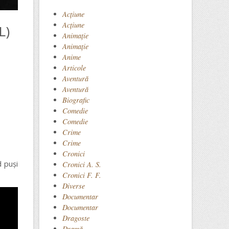
Acţiune
Acțiune
L)
Animaţie
Animație
Anime
Articole
Aventură
Aventură
Biografic
Comedie
Comedie
Crime
Crime
Cronici
d puși
Cronici A. S.
Cronici F. F.
Diverse
Documentar
Documentar
Dragoste
Dramă