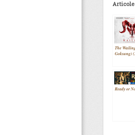
Articole
The Wailing
Goksung) (
Ready or No