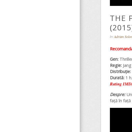
THE 
(2015
by
Adrian Sol
Recomandar
Gen:
Thrill
Regie:
Jang
Distribuție:
Durată:
1 h.
Rating IMD
Despre:
Un
față în faț