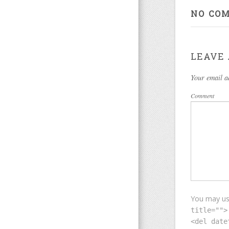
NO CO
LEAVE 
Your email a
Comment
You may u
title="">
<del date