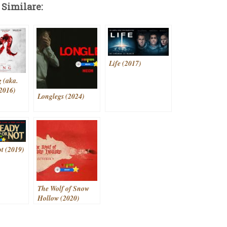
 Similare:
Life (2017)
 (aka.
2016)
Longlegs (2024)
t (2019)
The Wolf of Snow
Hollow (2020)