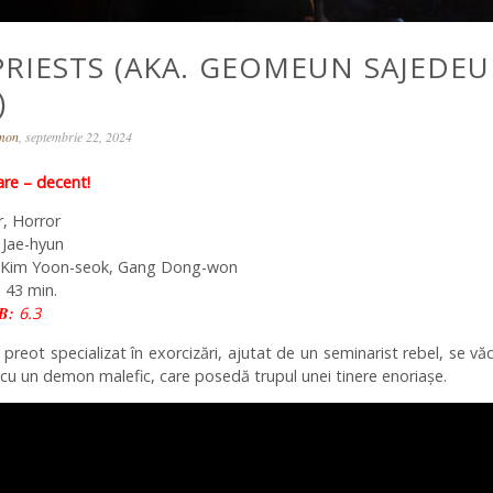
PRIESTS (AKA. GEOMEUN SAJEDEU
)
omon
, septembrie 22, 2024
e – decent!
er, Horror
 Jae-hyun
Kim Yoon-seok, Gang Dong-won
 43 min.
B:
6.3
 preot specializat în exorcizări, ajutat de un seminarist rebel, se vă
ă cu un demon malefic, care posedă trupul unei tinere enoriașe.