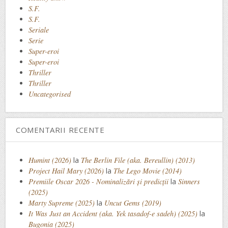
S.F.
S.F.
Seriale
Serie
Super-eroi
Super-eroi
Thriller
Thriller
Uncategorised
COMENTARII RECENTE
Humint (2026)
la
The Berlin File (aka. Bereullin) (2013)
Project Hail Mary (2026)
la
The Lego Movie (2014)
Premiile Oscar 2026 - Nominalizări și predicții
la
Sinners
(2025)
Marty Supreme (2025)
la
Uncut Gems (2019)
It Was Just an Accident (aka. Yek tasadof-e sadeh) (2025)
la
Bugonia (2025)