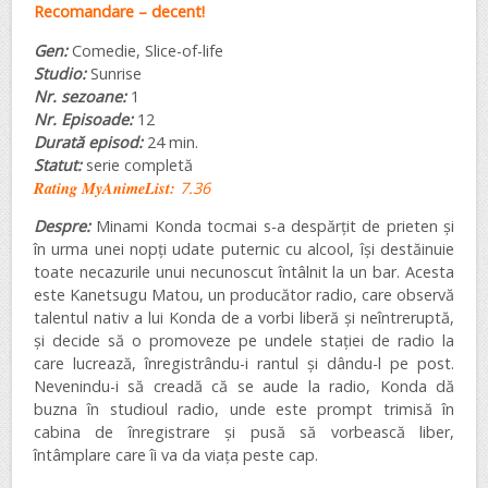
Recomandare – decent!
Gen:
Comedie, Slice-of-life
Studio:
Sunrise
Nr. sezoane:
1
Nr. Episoade:
12
Durată episod:
24 min.
Statut:
serie completă
Rating MyAnimeList:
7.36
Despre:
Minami Konda tocmai s-a despărțit de prieten și
în urma unei nopți udate puternic cu alcool, își destăinuie
toate necazurile unui necunoscut întâlnit la un bar. Acesta
este Kanetsugu Matou, un producător radio, care observă
talentul nativ a lui Konda de a vorbi liberă și neîntreruptă,
și decide să o promoveze pe undele stației de radio la
care lucrează, înregistrându-i rantul și dându-l pe post.
Nevenindu-i să creadă că se aude la radio, Konda dă
buzna în studioul radio, unde este prompt trimisă în
cabina de înregistrare și pusă să vorbească liber,
întâmplare care îi va da viața peste cap.