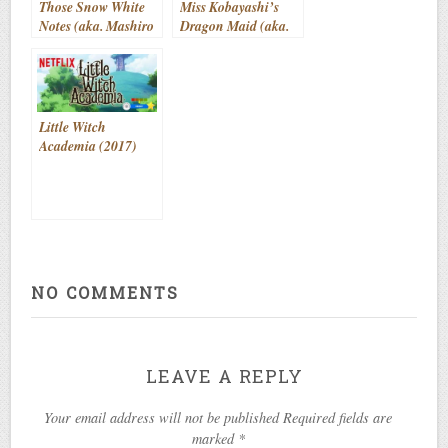
Those Snow White
Miss Kobayashi’s
Notes (aka. Mashiro
Dragon Maid (aka.
no Oto) (2021- )
Kobayashi-san Chi
no Maid Dragon)
(2017- )
Little Witch
Academia (2017)
NO COMMENTS
LEAVE A REPLY
Your email address will not be published Required fields are
marked
*