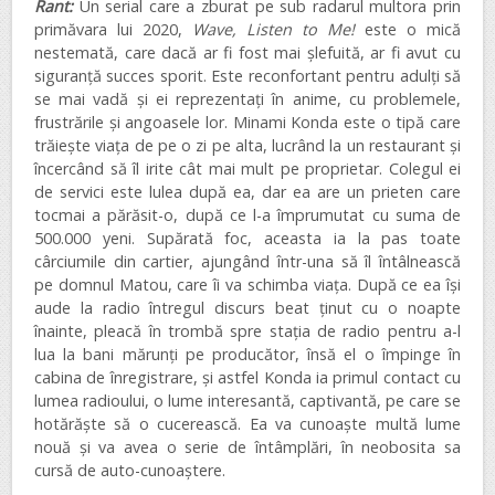
Rant:
Un serial care a zburat pe sub radarul multora prin
primăvara lui 2020,
Wave, Listen to Me!
este o mică
nestemată, care dacă ar fi fost mai șlefuită, ar fi avut cu
siguranță succes sporit. Este reconfortant pentru adulți să
se mai vadă și ei reprezentați în anime, cu problemele,
frustrările și angoasele lor. Minami Konda este o tipă care
trăiește viața de pe o zi pe alta, lucrând la un restaurant și
încercând să îl irite cât mai mult pe proprietar. Colegul ei
de servici este lulea după ea, dar ea are un prieten care
tocmai a părăsit-o, după ce l-a împrumutat cu suma de
500.000 yeni. Supărată foc, aceasta ia la pas toate
cârciumile din cartier, ajungând într-una să îl întâlnească
pe domnul Matou, care îi va schimba viața. După ce ea își
aude la radio întregul discurs beat ținut cu o noapte
înainte, pleacă în trombă spre stația de radio pentru a-l
lua la bani mărunți pe producător, însă el o împinge în
cabina de înregistrare, și astfel Konda ia primul contact cu
lumea radioului, o lume interesantă, captivantă, pe care se
hotărăște să o cucerească. Ea va cunoaște multă lume
nouă și va avea o serie de întâmplări, în neobosita sa
cursă de auto-cunoaștere.