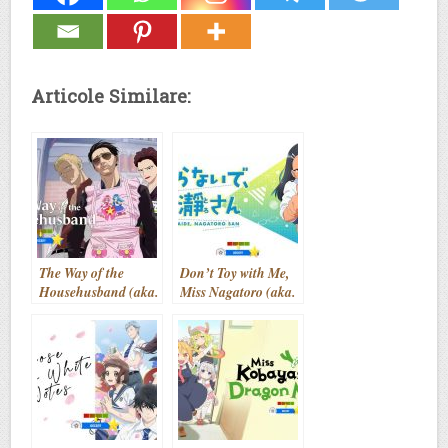
Articole Similare:
The Way of the
Don’t Toy with Me,
Househusband (aka.
Miss Nagatoro (aka.
Gokushufudou)
Ijiranaide,
(2021- )
Nagatoro-san)
(2021- )