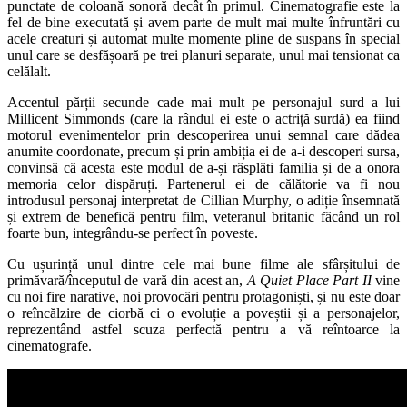
punctate de coloană sonoră decât în primul. Cinematografie este la
fel de bine executată și avem parte de mult mai multe înfruntări cu
acele creaturi și automat multe momente pline de suspans în special
unul care se desfășoară pe trei planuri separate, unul mai tensionat ca
celălalt.
Accentul părții secunde cade mai mult pe personajul surd a lui
Millicent Simmonds (care la rândul ei este o actriță surdă) ea fiind
motorul evenimentelor prin descoperirea unui semnal care dădea
anumite coordonate, precum și prin ambiția ei de a-i descoperi sursa,
convinsă că acesta este modul de a-și răsplăti familia și de a onora
memoria celor dispăruți. Partenerul ei de călătorie va fi nou
introdusul personaj interpretat de Cillian Murphy, o adiție însemnată
și extrem de benefică pentru film, veteranul britanic făcând un rol
foarte bun, integrându-se perfect în poveste.
Cu ușurință unul dintre cele mai bune filme ale sfârșitului de
primăvară/începutul de vară din acest an,
A Quiet Place Part II
vine
cu noi fire narative, noi provocări pentru protagoniști, și nu este doar
o reîncălzire de ciorbă ci o evoluție a poveștii și a personajelor,
reprezentând astfel scuza perfectă pentru a vă reîntoarce la
cinematografe.