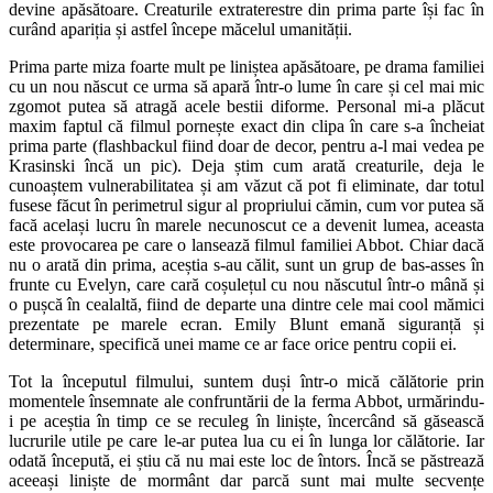
devine apăsătoare. Creaturile extraterestre din prima parte își fac în
curând apariția și astfel începe măcelul umanității.
Prima parte miza foarte mult pe liniștea apăsătoare, pe drama familiei
cu un nou născut ce urma să apară într-o lume în care și cel mai mic
zgomot putea să atragă acele bestii diforme. Personal mi-a plăcut
maxim faptul că filmul pornește exact din clipa în care s-a încheiat
prima parte (flashbackul fiind doar de decor, pentru a-l mai vedea pe
Krasinski încă un pic). Deja știm cum arată creaturile, deja le
cunoaștem vulnerabilitatea și am văzut că pot fi eliminate, dar totul
fusese făcut în perimetrul sigur al propriului cămin, cum vor putea să
facă același lucru în marele necunoscut ce a devenit lumea, aceasta
este provocarea pe care o lansează filmul familiei Abbot. Chiar dacă
nu o arată din prima, aceștia s-au călit, sunt un grup de bas-asses în
frunte cu Evelyn, care cară coșulețul cu nou născutul într-o mână și
o pușcă în cealaltă, fiind de departe una dintre cele mai cool mămici
prezentate pe marele ecran. Emily Blunt emană siguranță și
determinare, specifică unei mame ce ar face orice pentru copii ei.
Tot la începutul filmului, suntem duși într-o mică călătorie prin
momentele însemnate ale confruntării de la ferma Abbot, urmărindu-
i pe aceștia în timp ce se reculeg în liniște, încercând să găsească
lucrurile utile pe care le-ar putea lua cu ei în lunga lor călătorie. Iar
odată începută, ei știu că nu mai este loc de întors. Încă se păstrează
aceeași liniște de mormânt dar parcă sunt mai multe secvențe