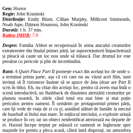
Gen:
Horror
Regie:
John Krasinski
Distribuție:
Emily Blunt, Cillian Murphy, Millicent Simmonds,
Noah Jupe, Djimon Hounsou, John Krasinski
Durată:
1 h. 37 min.
Rating IMDB:
7.8
Despre:
Familia Abbot se recuperează în urma atacului creaturilor
extraterestre din finalul primei părți, iar supraviețuitorii împachetează
și pleacă să caute un loc nou unde să trăiască. Dar drumul lor este
presărat cu pericole și plin de incertitudini.
Rant:
A Quiet Place Part II
pornește exact din același loc de unde s-
a terminat prima parte, așa că cei care nu au văzut acel film, sunt
invitați să îl vizioneze înainte să se apuce de ăsta (doar are Part II
scris în titlu). Eh, nu chiar din același loc, pentru că avem mai întâi o
scenă introductivă, un flashback de dinaintea aterizării creaturilor pe
planeta noastră, în zilele când totul era mai bine și mai puțin
periculos pentru oameni. Îl urmărim pe protagonistul primei părți,
care își vede de viața de zi cu zi, asistând alături de familie la meciul
de baseball al fiului mai mare. În mijlocul meciului, o explozie uriașă
se produce în cer, iar un obiect neidentificat aterizează nu departe de
ei. Haosul începe treptat pe măsură ce oamenii se înghesuie spre
mașinile lor pentru a pleca acasă, câinii latră disperați, iar atmosfera