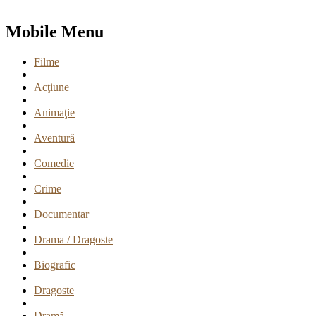
Mobile Menu
Filme
Acţiune
Animaţie
Aventură
Comedie
Crime
Documentar
Drama / Dragoste
Biografic
Dragoste
Dramă