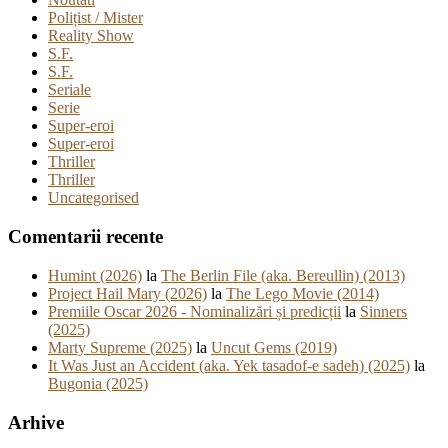
Polițist / Mister
Reality Show
S.F.
S.F.
Seriale
Serie
Super-eroi
Super-eroi
Thriller
Thriller
Uncategorised
Comentarii recente
Humint (2026)
la
The Berlin File (aka. Bereullin) (2013)
Project Hail Mary (2026)
la
The Lego Movie (2014)
Premiile Oscar 2026 - Nominalizări și predicții
la
Sinners
(2025)
Marty Supreme (2025)
la
Uncut Gems (2019)
It Was Just an Accident (aka. Yek tasadof-e sadeh) (2025)
la
Bugonia (2025)
Arhive