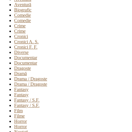
Aventură
Biografic
Comedie
Comedie
Crime
Crime
Cronici
Cronici A. S.
Cronici F. F.
Diverse
Documentar
Documentar
Dragoste
Dramă
Drama / Dragoste
Drama / Dragoste
Fantasy
Fantasy
Fantasy / S.F.
Fantasy / S.F.
Film
Filme
Horror
Horror
Noutati