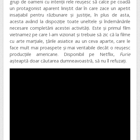
grup de oameni cu intenții rele reușesc să calce pe coadă
un protagonist aparent liniștit dar în care zace un apetit
insațiabil pentru răzbunare și justiție, în plus de asta,
acesta având la dispoziție toate uneltele și îndemânările
necesare completării acestei activități. Este și primul film
vietnamez pe care l-am vizionat și trebuie să zic că la filme
cu arte marțiale, țările asiatice au un ceva aparte, care le
face mult mai proaspete și mai veritabile decât o reușesc
producțiile americane. Disponibil pe Netflix,
Furie
așteaptă doar căutarea dumneavoastră, să nu îl refuzați.