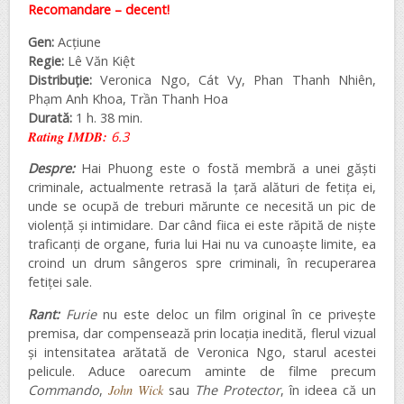
Recomandare – decent!
Gen:
Acțiune
Regie:
Lê Văn Kiệt
Distribuție:
Veronica Ngo, Cát Vy, Phan Thanh Nhiên,
Phạm Anh Khoa, Trần Thanh Hoa
Durată:
1 h. 38 min.
Rating IMDB:
6.3
Despre:
Hai Phuong este o fostă membră a unei găști
criminale, actualmente retrasă la țară alături de fetița ei,
unde se ocupă de treburi mărunte ce necesită un pic de
violență și intimidare. Dar când fiica ei este răpită de niște
traficanți de organe, furia lui Hai nu va cunoaște limite, ea
croind un drum sângeros spre criminali, în recuperarea
fetiței sale.
Rant:
Furie
nu este deloc un film original în ce privește
premisa, dar compensează prin locația inedită, flerul vizual
și intensitatea arătată de Veronica Ngo, starul acestei
pelicule. Aduce oarecum aminte de filme precum
Commando
,
John Wick
sau
The Protector
, în ideea că un