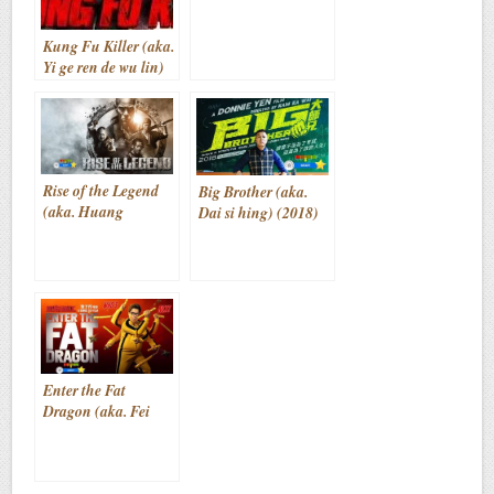
Kung Fu Killer (aka.
Yi ge ren de wu lin)
(2014)
Rise of the Legend
Big Brother (aka.
(aka. Huang
Dai si hing) (2018)
feihong zhi
yingxiong you
meng) (2014)
Enter the Fat
Dragon (aka. Fei
lung gwoh gong)
(2020)