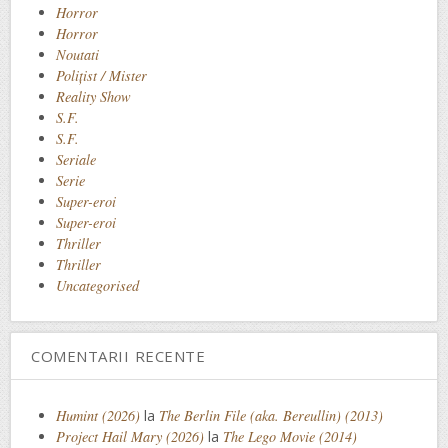
Horror
Horror
Noutati
Polițist / Mister
Reality Show
S.F.
S.F.
Seriale
Serie
Super-eroi
Super-eroi
Thriller
Thriller
Uncategorised
COMENTARII RECENTE
Humint (2026)
la
The Berlin File (aka. Bereullin) (2013)
Project Hail Mary (2026)
la
The Lego Movie (2014)