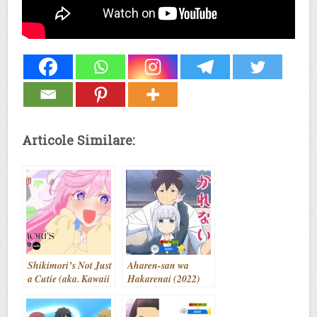
Articole Similare:
Shikimori’s Not Just
Aharen-san wa
a Cutie (aka. Kawaii
Hakarenai (2022)
dake ja Nai
Shikimori-san)