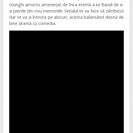
triunghi amoros amenințat de frica eternă a lui Bandi de a-
și pierde din nou memoriile. Serialul te va face să zâmbești
dar te va și întrista pe alocuri, acesta balansând destul de
bine drama cu comedia.