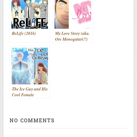
(2022)
ReLife (2016)
My Love Story (aka.
Ore Monogatari!!)
(2015)
The Ice Guy and His
Cool Female
Colleague (aka.
Koori Zokusei
Danshi to Cool na
Douryou Joshi)
NO COMMENTS
(2023)