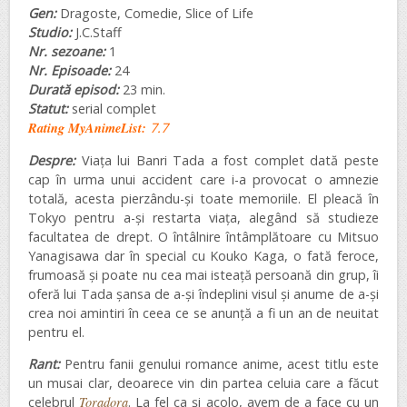
Gen:
Dragoste, Comedie, Slice of Life
Studio:
J.C.Staff
Nr. sezoane:
1
Nr. Episoade:
24
Durată episod:
23 min.
Statut:
serial complet
Rating MyAnimeList:
7.7
Despre:
Viața lui Banri Tada a fost complet dată peste
cap în urma unui accident care i-a provocat o amnezie
totală, acesta pierzându-și toate memoriile. El pleacă în
Tokyo pentru a-și restarta viața, alegând să studieze
facultatea de drept. O întâlnire întâmplătoare cu Mitsuo
Yanagisawa dar în special cu Kouko Kaga, o fată feroce,
frumoasă și poate nu cea mai isteață persoană din grup, îi
oferă lui Tada șansa de a-și îndeplini visul și anume de a-și
crea noi amintiri în ceea ce se anunță a fi un an de neuitat
pentru el.
Rant:
Pentru fanii genului romance anime, acest titlu este
un musai clar, deoarece vin din partea celuia care a făcut
celebrul
Toradora
. La fel ca și acolo, avem de a face cu un