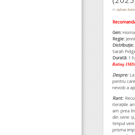
(2025
by
Adrian Sol
Recomanda
Gen:
Horro
Regie:
Jenn
Distribuție:
Sarah Pidge
Durată:
1 h
Rating IMD
Despre:
La 
pentru care
nevoiți a ap
Rant:
Recu
iterațiile 
am prea înț
din serie ș
timpul veri
prisma impl