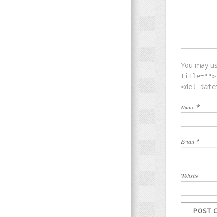
You may u
title="">
<del date
*
Name
*
Email
Website