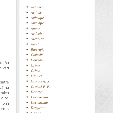
Acţiune
Acțiune
Animaţie
Animație
Anime
Articole
Aventură
Aventură
Biografic
Comedie
Comedie
ru rău
Crime
se văd
Crime
Cronici
Cronici A. S.
intre
Cronici F. F.
că nu
Diverse
trulea
Documentar
nie pe
Documentar
, prin
Dragoste
orror,
Dramă