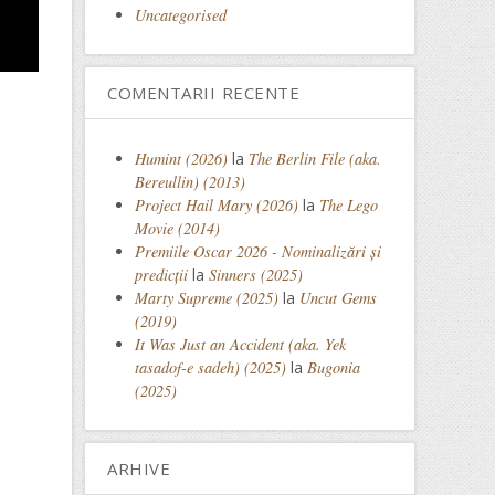
Uncategorised
COMENTARII RECENTE
Humint (2026)
la
The Berlin File (aka.
Bereullin) (2013)
Project Hail Mary (2026)
la
The Lego
Movie (2014)
Premiile Oscar 2026 - Nominalizări și
predicții
la
Sinners (2025)
Marty Supreme (2025)
la
Uncut Gems
(2019)
It Was Just an Accident (aka. Yek
tasadof-e sadeh) (2025)
la
Bugonia
(2025)
ARHIVE