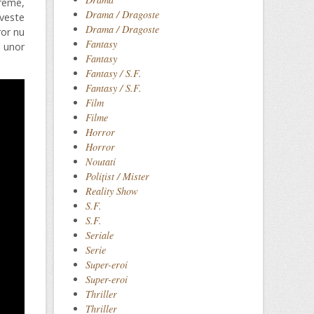
vreme,
Drama / Dragoste
oveste
Drama / Dragoste
ror nu
Fantasy
l unor
Fantasy
Fantasy / S.F.
Fantasy / S.F.
Film
Filme
Horror
Horror
Noutati
Polițist / Mister
Reality Show
S.F.
S.F.
Seriale
Serie
Super-eroi
Super-eroi
Thriller
Thriller