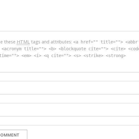
se these
HTML
tags and attributes:
<a href="" title=""> <abbr
 <acronym title=""> <b> <blockquote cite=""> <cite> <cod
time=""> <em> <i> <q cite=""> <s> <strike> <strong>