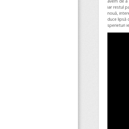
avem de a f
iar restul 
nouă, inter
duce lipsă 
sperieturi i