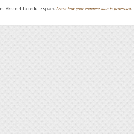
uses Akismet to reduce spam.
Learn how your comment data is processed
.