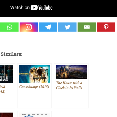
 Similare:
The House with a
ield
Goosebumps (2015)
Clock in Its Walls
018)
(2018)