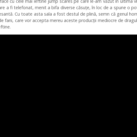
ace cu cele mai ieftine jump scares pe care le-am văzut în ultima 
pare a fi telefonat, menit a bifa diverse căsuțe, în loc de a spune o p
esantă. Cu toate asta sala a fost destul de plină, semn că genul hor
de fani, care vor accepta mereu aceste producții mediocre de dragu
eftine.