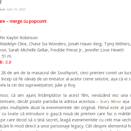
)
omon
, iulie 19, 2025
re – merge cu popcorn!
r
ifer Kaytin Robinson
Madelyn Cline, Chase Sui Wonders, Jonah Hauer-King, Tyriq Withers,
on, Sarah Michelle Gellar, Freddie Prinze Jr., Jennifer Love Hewitt
. 51 m.
B:
5.8
28 de ani de la masacrul din Southport, cinci prieteni comit un luc
 încep să fie vânați de un imitator al acelor crime sinistre, așa că ei 
ela la cei doi supraviețuitori, Julie și Roy.
nosc că am ajuns întâmplător la acest film, nevăzând nici una d
anterioare, decât poate parodia la adresa acestuia –
Scary Movie
așa 
eles multiplele aluzii la evenimentele din original. Filmul este al pa
i, cu toate că introduce o gașcă nouă de prieteni care fac o mârlă
i pe care decid să o țină secret, leagă evenimentele cu cele mai vechi
icării în mod direct a unor personaje legacy. Cât despre elementul h