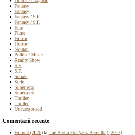
Drama / Dragoste
Fantasy
Fantasy
Fantasy / S.F.
Fantasy / S.F.
Film
Filme
Horror
Horror
Noutati
Polițist / Mister
Reality Show
S.F.
S.F.
Seriale
Serie
Super-eroi
Super-eroi
Thriller
Thriller
Uncategorised
Comentarii recente
Humint (2026)
la
The Berlin File (aka. Bereullin) (2013)