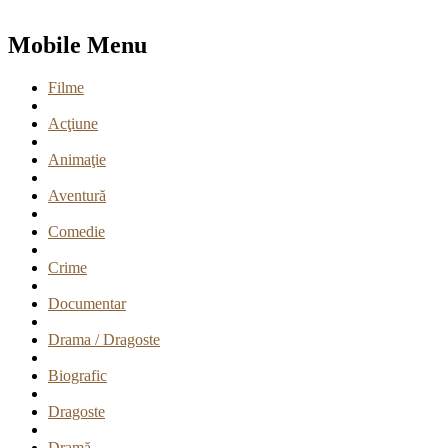
Mobile Menu
Filme
Acţiune
Animaţie
Aventură
Comedie
Crime
Documentar
Drama / Dragoste
Biografic
Dragoste
Dramă