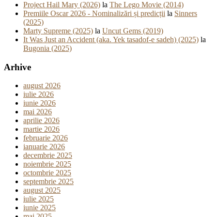
Project Hail Mary (2026)
la
The Lego Movie (2014)
Premiile Oscar 2026 - Nominalizări și predicții
la
Sinners
(2025)
Marty Supreme (2025)
la
Uncut Gems (2019)
It Was Just an Accident (aka. Yek tasadof-e sadeh) (2025)
la
Bugonia (2025)
Arhive
august 2026
iulie 2026
iunie 2026
mai 2026
aprilie 2026
martie 2026
februarie 2026
ianuarie 2026
decembrie 2025
noiembrie 2025
octombrie 2025
septembrie 2025
august 2025
iulie 2025
iunie 2025
mai 2025