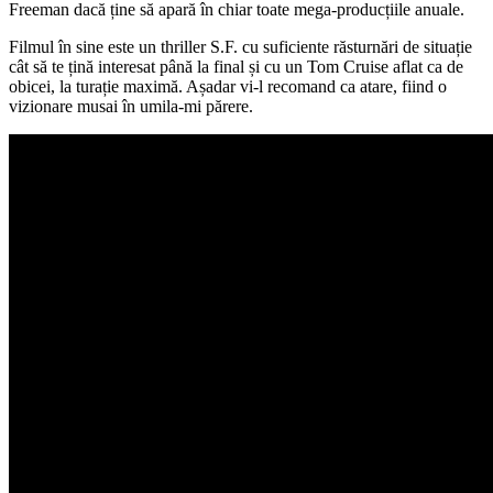
Freeman dacă ține să apară în chiar toate mega-producțiile anuale.
Filmul în sine este un thriller S.F. cu suficiente răsturnări de situație
cât să te țină interesat până la final și cu un Tom Cruise aflat ca de
obicei, la turație maximă. Așadar vi-l recomand ca atare, fiind o
vizionare musai în umila-mi părere.