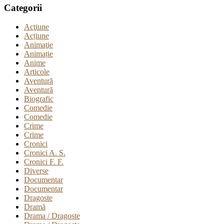
Categorii
Acţiune
Acțiune
Animaţie
Animație
Anime
Articole
Aventură
Aventură
Biografic
Comedie
Comedie
Crime
Crime
Cronici
Cronici A. S.
Cronici F. F.
Diverse
Documentar
Documentar
Dragoste
Dramă
Drama / Dragoste