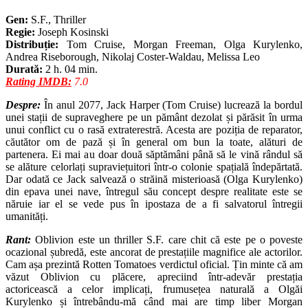
Gen:
S.F., Thriller
Regie:
Joseph Kosinski
Distribuție:
Tom Cruise, Morgan Freeman, Olga Kurylenko,
Andrea Riseborough, Nikolaj Coster-Waldau, Melissa Leo
Durată:
2 h. 04 min.
Rating IMDB:
7.0
Despre:
În anul 2077, Jack Harper (Tom Cruise) lucrează la bordul
unei stații de supraveghere pe un pământ dezolat și părăsit în urma
unui conflict cu o rasă extraterestră. Acesta are poziția de reparator,
căutător om de pază și în general om bun la toate, alături de
partenera. Ei mai au doar două săptămâni până să le vină rândul să
se alăture celorlați supraviețuitori într-o colonie spațială îndepărtată.
Dar odată ce Jack salvează o străină misterioasă
(Olga Kurylenko)
din epava unei nave, întregul său concept despre realitate este se
năruie iar el se vede pus în ipostaza de a fi salvatorul întregii
umanități.
Rant:
Oblivion este un thriller S.F. care chit că este pe o poveste
ocazional șubredă, este ancorat de prestațiile magnifice ale actorilor.
Cam așa prezintă Rotten Tomatoes verdictul oficial. Țin minte că am
văzut Oblivion cu plăcere, apreciind într-adevăr prestația
actoricească a celor implicați, frumusețea naturală a Olgăi
Kurylenko și întrebându-mă când mai are timp liber Morgan