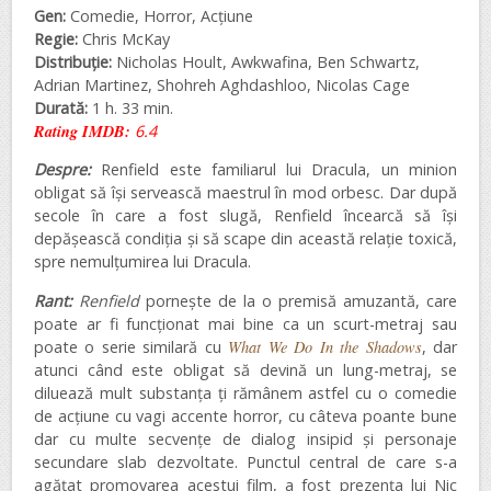
Gen:
Comedie, Horror, Acțiune
Regie:
Chris McKay
Distribuție:
Nicholas Hoult, Awkwafina, Ben Schwartz,
Adrian Martinez, Shohreh Aghdashloo, Nicolas Cage
Durată:
1 h. 33 min.
Rating IMDB:
6.4
Despre:
Renfield este familiarul lui Dracula, un minion
obligat să își servească maestrul în mod orbesc. Dar după
secole în care a fost slugă, Renfield încearcă să își
depășească condiția și să scape din această relație toxică,
spre nemulțumirea lui Dracula.
Rant:
Renfield
pornește de la o premisă amuzantă, care
poate ar fi funcționat mai bine ca un scurt-metraj sau
poate o serie similară cu
What We Do In the Shadows
, dar
atunci când este obligat să devină un lung-metraj, se
diluează mult substanța ți rămânem astfel cu o comedie
de acțiune cu vagi accente horror, cu câteva poante bune
dar cu multe secvențe de dialog insipid și personaje
secundare slab dezvoltate. Punctul central de care s-a
agățat promovarea acestui film, a fost prezența lui Nic