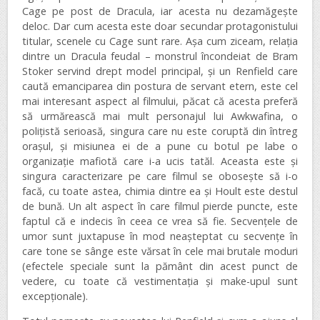
Cage pe post de Dracula, iar acesta nu dezamăgește
deloc. Dar cum acesta este doar secundar protagonistului
titular, scenele cu Cage sunt rare. Așa cum ziceam, relația
dintre un Dracula feudal – monstrul încondeiat de Bram
Stoker servind drept model principal, și un Renfield care
caută emanciparea din postura de servant etern, este cel
mai interesant aspect al filmului, păcat că acesta preferă
să urmărească mai mult personajul lui Awkwafina, o
polițistă serioasă, singura care nu este coruptă din întreg
orașul, și misiunea ei de a pune cu botul pe labe o
organizație mafiotă care i-a ucis tatăl. Aceasta este și
singura caracterizare pe care filmul se obosește să i-o
facă, cu toate astea, chimia dintre ea și Hoult este destul
de bună. Un alt aspect în care filmul pierde puncte, este
faptul că e indecis în ceea ce vrea să fie. Secvențele de
umor sunt juxtapuse în mod neașteptat cu secvențe în
care tone se sânge este vărsat în cele mai brutale moduri
(efectele speciale sunt la pământ din acest punct de
vedere, cu toate că vestimentația și make-upul sunt
excepționale).