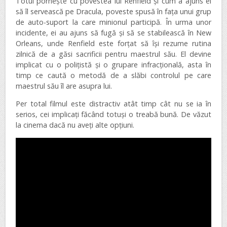
Totul pornește cu povestea lui Renfield și cum a ajuns el
să îl servească pe Dracula, poveste spusă în fața unui grup
de auto-suport la care minionul participă. În urma unor
incidente, ei au ajuns să fugă și să se stabilească în New
Orleans, unde Renfield este forțat să își rezume rutina
zilnică de a găsi sacrificii pentru maestrul său. El devine
implicat cu o polițistă și o grupare infracțională, asta în
timp ce caută o metodă de a slăbi controlul pe care
maestrul său îl are asupra lui.
Per total filmul este distractiv atât timp cât nu se ia în
serios, cei implicați făcând totuși o treabă bună. De văzut
la cinema dacă nu aveți alte opțiuni.