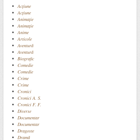
Acţiune
Acțiune
Animaţie
Animație
Anime
Articole
Aventură
Aventură
Biografic
Comedie
Comedie
Crime
Crime
Cronici
Cronici A. S.
Cronici F. F.
Diverse
Documentar
Documentar
Dragoste
Dramă