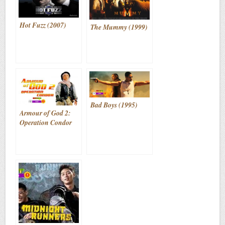
Hot Fuzz (2007)
The Mummy (1999)
Bad Boys (1995)
Armour of God 2:
Operation Condor
(aka. Fei ying gai
wak) (1991)