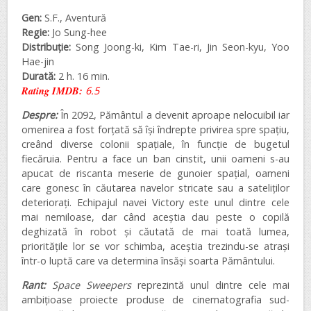
Gen:
S.F., Aventură
Regie:
Jo Sung-hee
Distribuție:
Song Joong-ki, Kim Tae-ri, Jin Seon-kyu, Yoo
Hae-jin
Durată:
2 h. 16 min.
Rating IMDB:
6.5
Despre:
În 2092, Pământul a devenit aproape nelocuibil iar
omenirea a fost forțată să își îndrepte privirea spre spațiu,
creând diverse colonii spațiale, în funcție de bugetul
fiecăruia. Pentru a face un ban cinstit, unii oameni s-au
apucat de riscanta meserie de gunoier spațial, oameni
care gonesc în căutarea navelor stricate sau a sateliților
deteriorați. Echipajul navei Victory este unul dintre cele
mai nemiloase, dar când aceștia dau peste o copilă
deghizată în robot și căutată de mai toată lumea,
prioritățile lor se vor schimba, aceștia trezindu-se atrași
într-o luptă care va determina însăși soarta Pământului.
Rant:
Space Sweepers
reprezintă unul dintre cele mai
ambițioase proiecte produse de cinematografia sud-