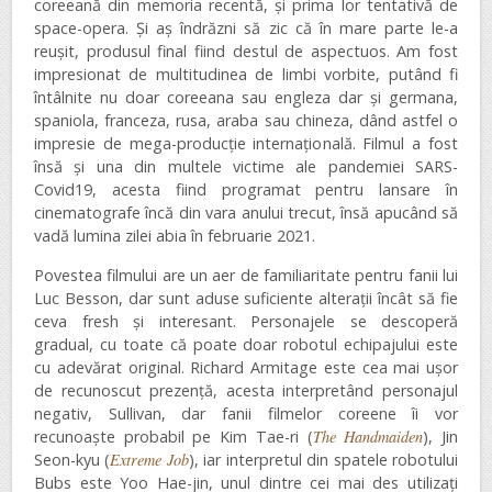
coreeană din memoria recentă, și prima lor tentativă de
space-opera. Și aș îndrăzni să zic că în mare parte le-a
reușit, produsul final fiind destul de aspectuos. Am fost
impresionat de multitudinea de limbi vorbite, putând fi
întâlnite nu doar coreeana sau engleza dar și germana,
spaniola, franceza, rusa, araba sau chineza, dând astfel o
impresie de mega-producție internațională. Filmul a fost
însă și una din multele victime ale pandemiei SARS-
Covid19, acesta fiind programat pentru lansare în
cinematografe încă din vara anului trecut, însă apucând să
vadă lumina zilei abia în februarie 2021.
Povestea filmului are un aer de familiaritate pentru fanii lui
Luc Besson, dar sunt aduse suficiente alterații încât să fie
ceva fresh și interesant. Personajele se descoperă
gradual, cu toate că poate doar robotul echipajului este
cu adevărat original. Richard Armitage este cea mai ușor
de recunoscut prezență, acesta interpretând personajul
negativ, Sullivan, dar fanii filmelor coreene îi vor
recunoaște probabil pe Kim Tae-ri (
The Handmaiden
), Jin
Seon-kyu (
Extreme Job
), iar interpretul din spatele robotului
Bubs este Yoo Hae-jin, unul dintre cei mai des utilizați