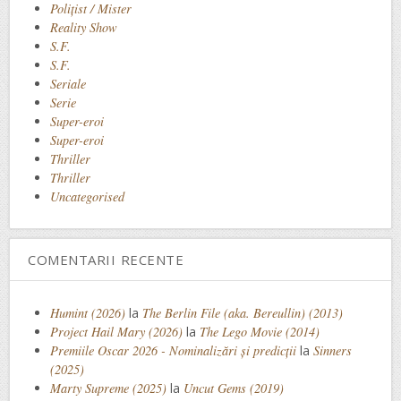
Polițist / Mister
Reality Show
S.F.
S.F.
Seriale
Serie
Super-eroi
Super-eroi
Thriller
Thriller
Uncategorised
COMENTARII RECENTE
Humint (2026)
la
The Berlin File (aka. Bereullin) (2013)
Project Hail Mary (2026)
la
The Lego Movie (2014)
Premiile Oscar 2026 - Nominalizări și predicții
la
Sinners
(2025)
Marty Supreme (2025)
la
Uncut Gems (2019)