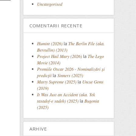
Uncategorised
COMENTARII RECENTE
Humint (2026)
la
The Berlin File (aka.
Bereullin) (2013)
Project Hail Mary (2026)
la
The Lego
Movie (2014)
Premiile Oscar 2026 - Nominalizări și
predicții
la
Sinners (2025)
Marty Supreme (2025)
la
Uncut Gems
(2019)
It Was Just an Accident (aka. Yek
tasadof-e sadeh) (2025)
la
Bugonia
(2025)
ARHIVE