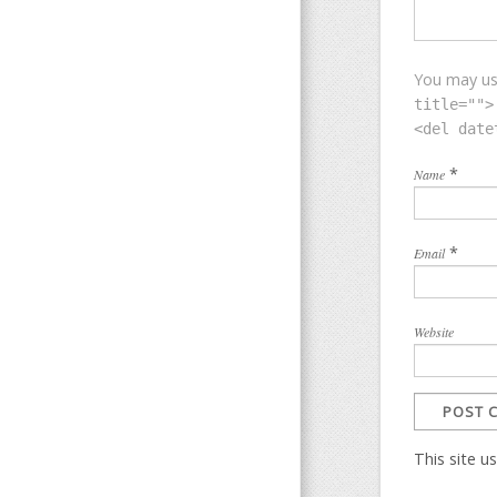
You may u
title="">
<del date
*
Name
*
Email
Website
This site 