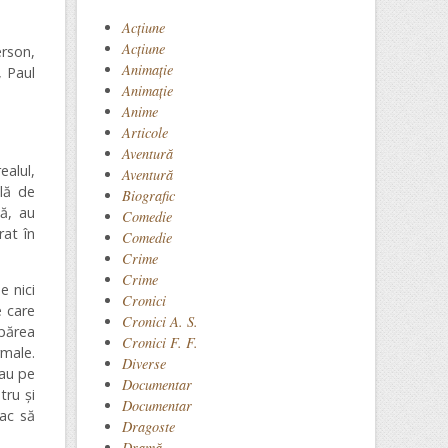
Acţiune
Acțiune
rson,
Animaţie
, Paul
Animație
Anime
Articole
Aventură
ealul,
Aventură
ală de
Biografic
ă, au
Comedie
rat în
Comedie
Crime
Crime
e nici
Cronici
e care
Cronici A. S.
părea
Cronici F. F.
rmale.
Diverse
lau pe
Documentar
tru și
Documentar
fac să
Dragoste
Dramă