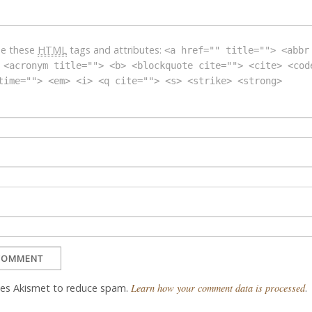
se these
HTML
tags and attributes:
<a href="" title=""> <abbr
 <acronym title=""> <b> <blockquote cite=""> <cite> <cod
time=""> <em> <i> <q cite=""> <s> <strike> <strong>
uses Akismet to reduce spam.
Learn how your comment data is processed
.