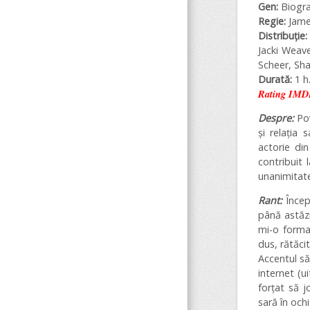
Gen:
Biogr
Regie:
Jame
Distribuție
Jacki Weave
Scheer, Sha
Durată:
1 h.
Rating IMD
Despre:
Po
și relația
actorie di
contribuit 
unanimitate
Rant:
Încep
până astăzi
mi-o forma
dus, rătăci
Accentul său
internet (u
forțat să j
sară în ochi