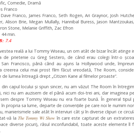
afic, Comedie, Dramă
s Franco
:
Dave Franco, James Franco, Seth Rogen, Ari Graynor, Josh Hutche
r, Alison Brie, Megan Mullally, Hannibal Buress, Jason Mantzoukas
ron Stone, Melanie Griffith, Zac Efron
 44 min.
B:
7.4
vestea reală a lui Tommy Wiseau, un om atât de bizar încât atinge ir
 sa de prietenie cu Greg Sestero, de când erau colegi într-o șco
n San Francisco, până când au ajuns la Hollywood unde, împreun
la creerea celui mai prost film făcut vreodată, The Room, conside
 de lumea întreagă drept „Citizen Kane al filmelor proaste”.
 din capul locului și spun sincer, nu am văzut The Room în întregim
, nici nu am auzisem de el până acum doi-trei ani, dar imaginea p
sem despre Tommy Wiseau nu era foarte bună. În general tipul 
t în propria sa lume, departe de convențiile pe care noi le numim no
, manierismele sale atât în interviuri cât și în diverse clipuri ce circu
itat-vă la
The Tommy Wi Show
în care este capturat de un extrateres
oace diverse jocuri), râsul inconfundabil, toate aceste elemente îl 
.