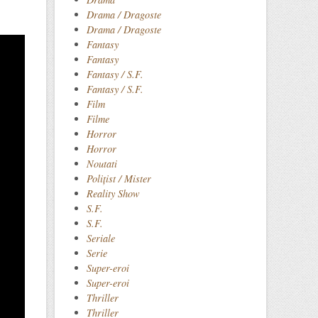
Drama / Dragoste
Drama / Dragoste
Fantasy
Fantasy
Fantasy / S.F.
Fantasy / S.F.
Film
Filme
Horror
Horror
Noutati
Polițist / Mister
Reality Show
S.F.
S.F.
Seriale
Serie
Super-eroi
Super-eroi
Thriller
Thriller