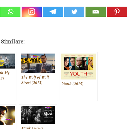
 Similare:
ith My
The Wolf of Wall
19)
Street (2013)
Youth (2015)
Mank (2020)