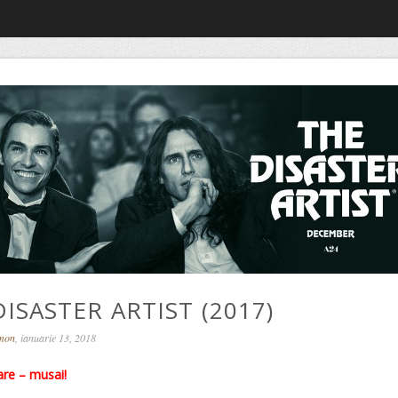
ISASTER ARTIST (2017)
omon
, ianuarie 13, 2018
re – musai
!