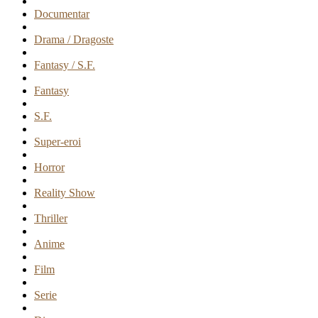
Documentar
Drama / Dragoste
Fantasy / S.F.
Fantasy
S.F.
Super-eroi
Horror
Reality Show
Thriller
Anime
Film
Serie