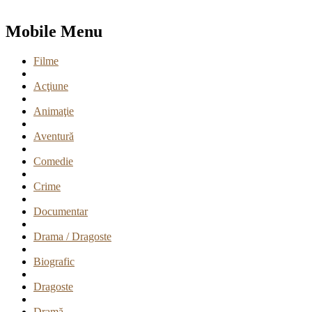
Mobile Menu
Filme
Acţiune
Animaţie
Aventură
Comedie
Crime
Documentar
Drama / Dragoste
Biografic
Dragoste
Dramă