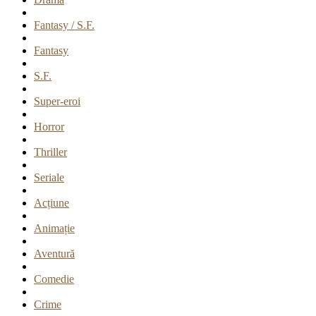
Fantasy / S.F.
Fantasy
S.F.
Super-eroi
Horror
Thriller
Seriale
Acțiune
Animație
Aventură
Comedie
Crime