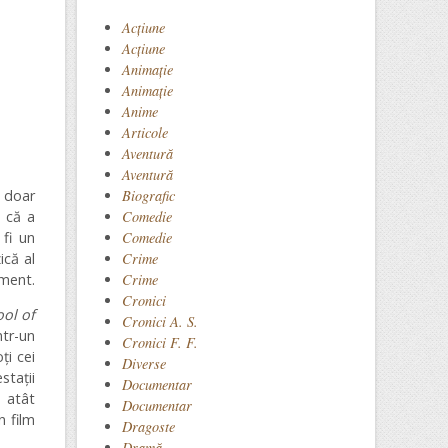
Acţiune
Acțiune
Animaţie
Animație
Anime
Articole
Aventură
Aventură
u doar
Biografic
 că a
Comedie
 fi un
Comedie
ică al
Crime
iment.
Crime
Cronici
ol of
Cronici A. S.
tr-un
Cronici F. F.
ți cei
Diverse
stații
Documentar
u atât
Documentar
n film
Dragoste
Dramă