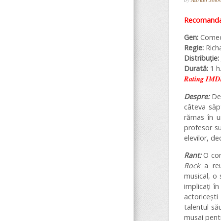
Recomandar
Gen:
Come
Regie:
Richa
Distribuție:
Durată:
1 h.
Rating IMD
Despre:
De
câteva săp
rămas în ur
profesor su
elevilor, d
Rant:
O com
Rock
a reu
musical, o 
implicați î
actoricești
talentul să
musai pentr