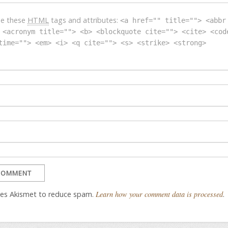
se these
HTML
tags and attributes:
<a href="" title=""> <abbr
 <acronym title=""> <b> <blockquote cite=""> <cite> <cod
time=""> <em> <i> <q cite=""> <s> <strike> <strong>
uses Akismet to reduce spam.
Learn how your comment data is processed
.