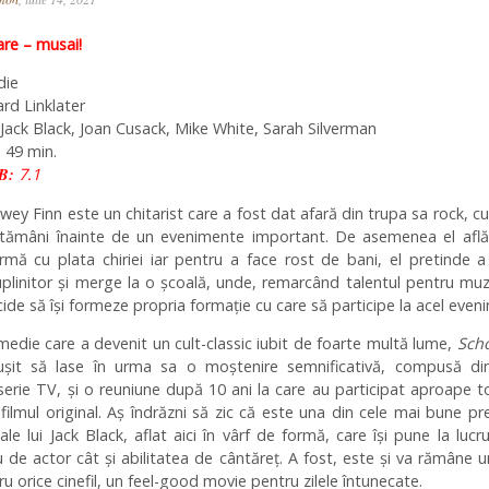
e – musai!
die
rd Linklater
Jack Black, Joan Cusack, Mike White, Sarah Silverman
 49 min.
B:
7.1
wey Finn este un chitarist care a fost dat afară din trupa sa rock, c
tămâni înainte de un evenimente important. De asemenea el află
mă cu plata chiriei iar pentru a face rost de bani, el pretinde a
plinitor și merge la o școală, unde, remarcând talentul pentru muz
ecide să își formeze propria formație cu care să participe la acel even
edie care a devenit un cult-classic iubit de foarte multă lume,
Scho
șit să lase în urma sa o moștenire semnificativă, compusă din
serie TV, și o reuniune după 10 ani la care au participat aproape to
n filmul original. Aș îndrăzni să zic că este una din cele mai bune pre
 ale lui Jack Black, aflat aici în vârf de formă, care își pune la lucr
u de actor cât și abilitatea de cântăreț. A fost, este și va rămâne u
u orice cinefil, un feel-good movie pentru zilele întunecate.