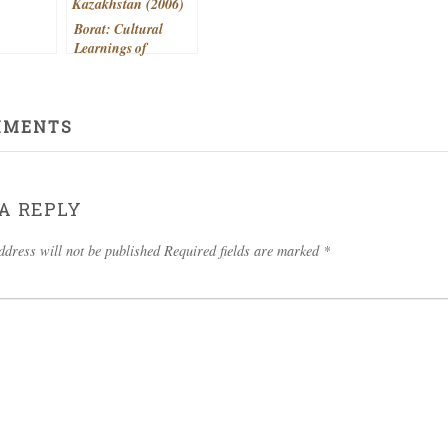
Borat: Cultural
Learnings of
America for Make
Benefit Glorious
Nation of
Kazakhstan (2006)
MMENTS
A REPLY
ddress will not be published Required fields are marked
*