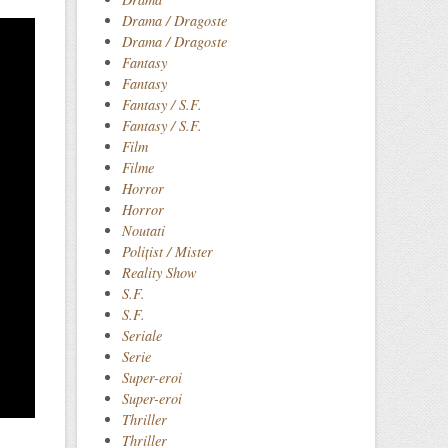
Drama / Dragoste
Drama / Dragoste
Fantasy
Fantasy
Fantasy / S.F.
Fantasy / S.F.
Film
Filme
Horror
Horror
Noutati
Polițist / Mister
Reality Show
S.F.
S.F.
Seriale
Serie
Super-eroi
Super-eroi
Thriller
Thriller