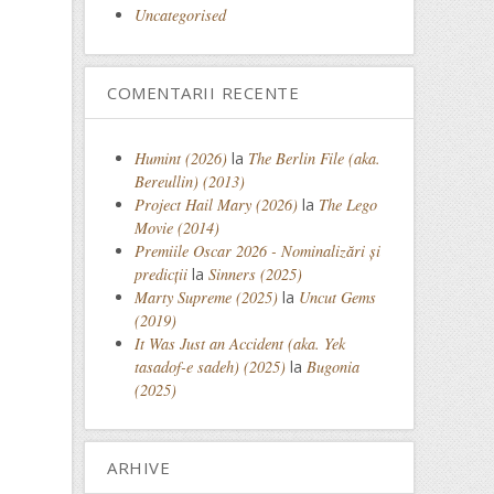
Uncategorised
COMENTARII RECENTE
Humint (2026)
la
The Berlin File (aka.
Bereullin) (2013)
Project Hail Mary (2026)
la
The Lego
Movie (2014)
Premiile Oscar 2026 - Nominalizări și
predicții
la
Sinners (2025)
Marty Supreme (2025)
la
Uncut Gems
(2019)
It Was Just an Accident (aka. Yek
tasadof-e sadeh) (2025)
la
Bugonia
(2025)
ARHIVE