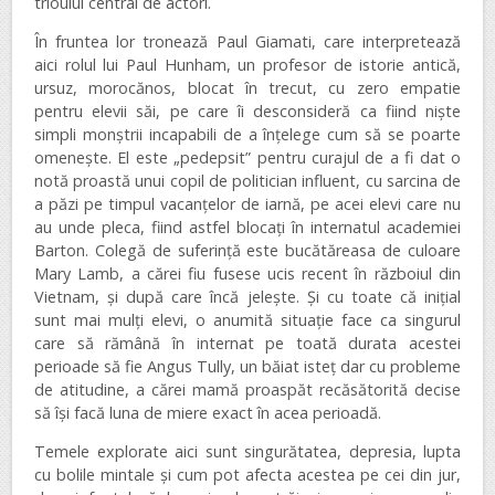
trioului central de actori.
În fruntea lor tronează Paul Giamati, care interpretează
aici rolul lui Paul Hunham, un profesor de istorie antică,
ursuz, morocănos, blocat în trecut, cu zero empatie
pentru elevii săi, pe care îi desconsideră ca fiind niște
simpli monștrii incapabili de a înțelege cum să se poarte
omenește. El este „pedepsit” pentru curajul de a fi dat o
notă proastă unui copil de politician influent, cu sarcina de
a păzi pe timpul vacanțelor de iarnă, pe acei elevi care nu
au unde pleca, fiind astfel blocați în internatul academiei
Barton. Colegă de suferință este bucătăreasa de culoare
Mary Lamb, a cărei fiu fusese ucis recent în războiul din
Vietnam, și după care încă jelește. Și cu toate că inițial
sunt mai mulți elevi, o anumită situație face ca singurul
care să rămână în internat pe toată durata acestei
perioade să fie Angus Tully, un băiat isteț dar cu probleme
de atitudine, a cărei mamă proaspăt recăsătorită decise
să își facă luna de miere exact în acea perioadă.
Temele explorate aici sunt singurătatea, depresia, lupta
cu bolile mintale și cum pot afecta acestea pe cei din jur,