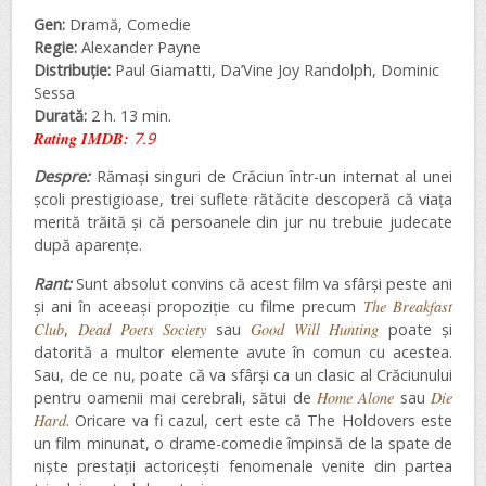
Gen:
Dramă, Comedie
Regie:
Alexander Payne
Distribuție:
Paul Giamatti, Da’Vine Joy Randolph, Dominic
Sessa
Durată:
2 h. 13 min.
Rating IMDB:
7.9
Despre:
Rămași singuri de Crăciun într-un internat al unei
școli prestigioase, trei suflete rătăcite descoperă că viața
merită trăită și că persoanele din jur nu trebuie judecate
după aparențe.
Rant:
Sunt absolut convins că acest film va sfârși peste ani
și ani în aceeași propoziție cu filme precum
The Breakfast
Club
,
Dead Poets Society
sau
Good Will Hunting
poate și
datorită a multor elemente avute în comun cu acestea.
Sau, de ce nu, poate că va sfârși ca un clasic al Crăciunului
pentru oamenii mai cerebrali, sătui de
Home Alone
sau
Die
Hard
. Oricare va fi cazul, cert este că The Holdovers este
un film minunat, o drame-comedie împinsă de la spate de
niște prestații actoricești fenomenale venite din partea