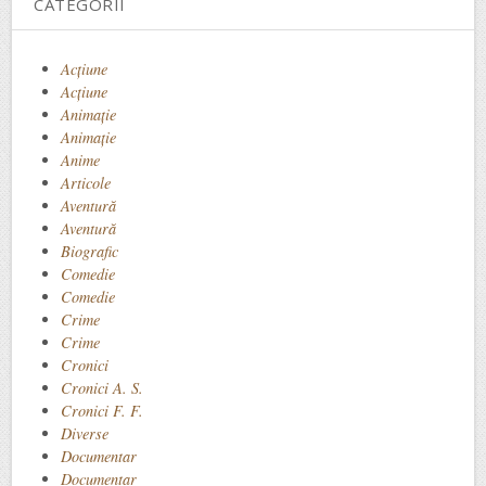
CATEGORII
Acţiune
Acțiune
Animaţie
Animație
Anime
Articole
Aventură
Aventură
Biografic
Comedie
Comedie
Crime
Crime
Cronici
Cronici A. S.
Cronici F. F.
Diverse
Documentar
Documentar