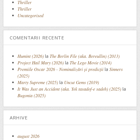
Thriller
Thriller
Uncategorised
COMENTARII RECENTE
Humint (2026)
la
The Berlin File (aka. Bereullin) (2013)
Project Hail Mary (2026)
la
The Lego Movie (2014)
Premiile Oscar 2026 - Nominalizări și predicții
la
Sinners
(2025)
Marty Supreme (2025)
la
Uncut Gems (2019)
It Was Just an Accident (aka. Yek tasadof-e sadeh) (2025)
la
Bugonia (2025)
ARHIVE
august 2026