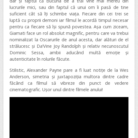
dar și faptul că bucuria de a trăi vine mai mereu din
lucrurile mici, sau din faptul că unui om îi pasă de tine
suficient cât să îți schimbe viața. Fiecare din cei trei se
luptă cu proprii demoni iar filmul le acordă timpul necesar
pentru ca fiecare să își spună povestea. Așa cum ziceam,
Giamati face un rol absolut magnific, pentru care va trebui
nominalizat la Oscarurile de anul acesta, dar alături de el
strălucesc și Da’Vine Joy Randolph și relativ necunoscutul
Dominic Sessa, ambii aducând multă emoție și
autenticitate în rolurile făcute.
Stilistic, Alexander Payne pare a fi luat notițe de la Wes
Anderson, simetria și juxtapoziția multora dintre cadre
făcând ca filmul să vibreze din punct de vedere
cinematografic. Ușor unul dintre filmele anului!